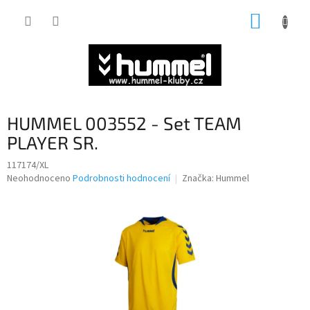
Přejít
NÁKUP
na
obsah
KOŠÍK
HUMMEL 003552 - Set TEAM
PLAYER SR.
117174/XL
Průměrné
Neohodnoceno
Podrobnosti hodnocení
Značka:
Hummel
hodnocení
produktu
je
0,0
z
5
hvězdiček.