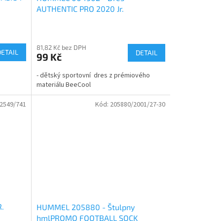
AUTHENTIC PRO 2020 Jr.
81,82 Kč bez DPH
DETAIL
DETAIL
99 Kč
- dětský sportovní dres z prémiového
materiálu BeeCool
2549/741
Kód:
205880/2001/27-30
R.
HUMMEL 205880 - Štulpny
hmlPROMO FOOTBALL SOCK