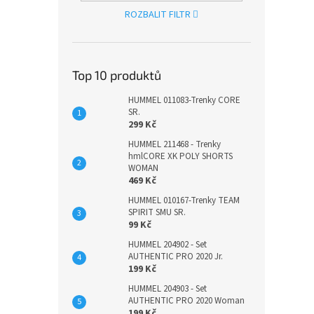
ROZBALIT FILTR
Top 10 produktů
HUMMEL 011083-Trenky CORE
SR.
299 Kč
HUMMEL 211468 - Trenky
hmlCORE XK POLY SHORTS
WOMAN
469 Kč
HUMMEL 010167-Trenky TEAM
SPIRIT SMU SR.
99 Kč
HUMMEL 204902 - Set
AUTHENTIC PRO 2020 Jr.
199 Kč
HUMMEL 204903 - Set
AUTHENTIC PRO 2020 Woman
199 Kč