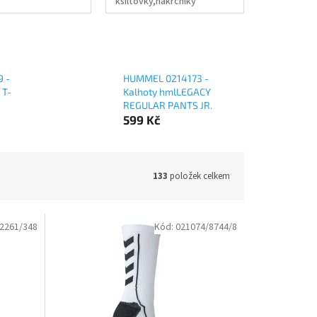
kšiltovky,nákrčníky
 -
HUMMEL 0214173 -
 T-
Kalhoty hmlLEGACY
REGULAR PANTS JR.
599 Kč
133
položek celkem
2261/348
Kód:
021074/8744/8