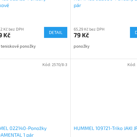
kové
pár
02 Kč bez DPH
65,29 Kč bez DPH
DETAIL
9 Kč
79 Kč
 teniskové ponožky
ponožky
Kód:
2570/8-3
Kód:
EL 022140-Ponožky
HUMMEL 109721-Triko JAKI J
AMENTAL 1 pár