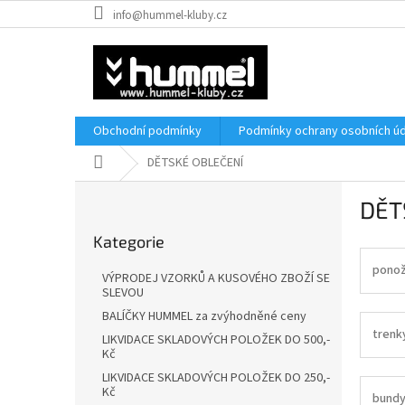
Přejít
info@hummel-kluby.cz
na
obsah
Obchodní podmínky
Podmínky ochrany osobních úd
Domů
DĚTSKÉ OBLEČENÍ
P
DĚT
o
Přeskočit
s
Kategorie
kategorie
t
r
pono
VÝPRODEJ VZORKŮ A KUSOVÉHO ZBOŽÍ SE
a
SLEVOU
n
BALÍČKY HUMMEL za zvýhodněné ceny
n
trenk
LIKVIDACE SKLADOVÝCH POLOŽEK DO 500,-
í
Kč
p
LIKVIDACE SKLADOVÝCH POLOŽEK DO 250,-
a
Kč
bund