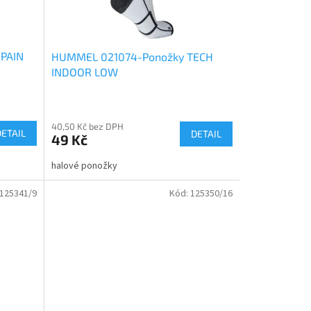
SPAIN
HUMMEL 021074-Ponožky TECH
INDOOR LOW
Průměrné
hodnocení
40,50 Kč bez DPH
produktu
DETAIL
DETAIL
49 Kč
je
5,0
halové ponožky
z
5
125341/9
Kód:
125350/16
hvězdiček.