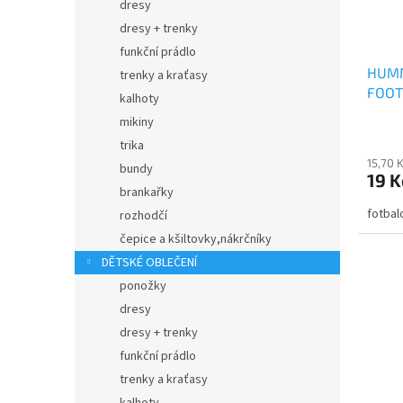
dresy
o
k
dresy + trenky
d
t
funkční prádlo
u
ů
HUMM
k
trenky a kraťasy
FOOT
t
kalhoty
ů
mikiny
trika
15,70 
bundy
19 K
brankařky
fotbal
rozhodčí
čepice a kšiltovky,nákrčníky
DĚTSKÉ OBLEČENÍ
ponožky
dresy
dresy + trenky
funkční prádlo
trenky a kraťasy