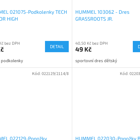
EL 021075-Podkolenky TECH
HUMMEL 103062 - Dres
OR HIGH
GRASSROOTS JR.
rné
cení
Kč bez DPH
40,50 Kč bez DPH
ktu
DETAIL
Kč
49 Kč
é podkolenky
sportovní dres dětský
Kód:
022129/2114/8
Kód:
02203
ček.
EL 022129-Ponožky
HUMMEL 022030-Ponožky B