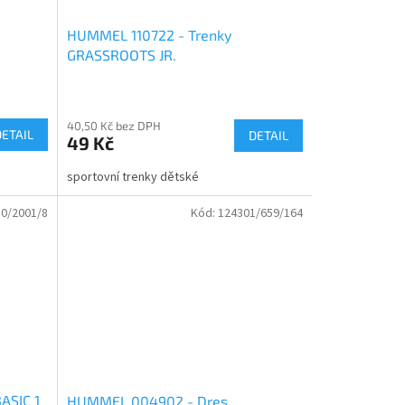
HUMMEL 110722 - Trenky
GRASSROOTS JR.
40,50 Kč bez DPH
DETAIL
DETAIL
49 Kč
sportovní trenky dětské
0/2001/8
Kód:
124301/659/164
ASIC 1
HUMMEL 004902 - Dres