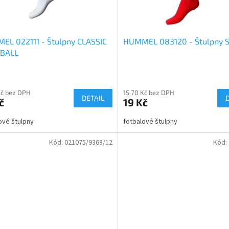
EL 022111 - Štulpny CLASSIC
HUMMEL 083120 - Štulpny 
BALL
Kč bez DPH
15,70 Kč bez DPH
DETAIL
č
19 Kč
ové štulpny
fotbalové štulpny
Kód:
021075/9368/12
Kód: