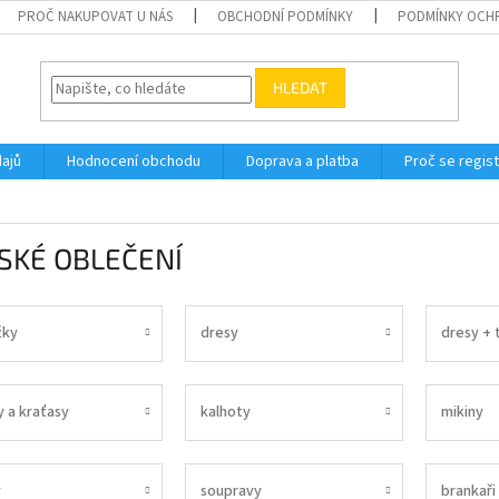
PROČ NAKUPOVAT U NÁS
OBCHODNÍ PODMÍNKY
PODMÍNKY OCH
HLEDAT
ajů
Hodnocení obchodu
Doprava a platba
Proč se regis
SKÉ OBLEČENÍ
žky
dresy
dresy + 
y a kraťasy
kalhoty
mikiny
y
soupravy
brankaři