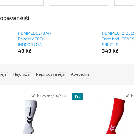
odávanější
HUMMEL 021074-
HUMMEL 1212569
Ponožky TECH
Triko hmlLEGACY
INDOOR LOW
SHIRT JR.
49 Kč
349 Kč
nější
Nejdražší
Nejprodávanější
Abecedně
Kód:
125767/10/510
Kód:
Tip