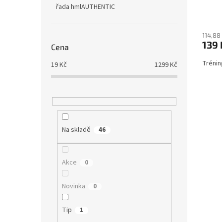
řada hmlAUTHENTIC
Průmě
hodno
114,88
produ
139 
je
Cena
5,0
Tréni
19
Kč
1299
Kč
z
5
hvězdi
Na skladě
46
Akce
0
Novinka
0
Tip
1