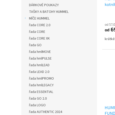
kotní
DÁRKOVÉ POUKAZY
TAŠKY A BATOHY HUMMEL
MÍČE HUMMEL
od 57,
řada CORE 2.0
6
od
řada CORE
řada CORE XK
krátké
řada GO
řada hmlMOVE
řada hmlPULSE
řada hmlLEAD
řada LEAD 2.0
řada hmlPROMO
řada hmlLEGACY
řada ESSENTIAL
řada GO 2.0
řada LOGO
HUMM
řada AUTHENTIC 2024
FUND