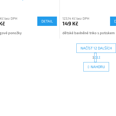
rné
cení
 Kč bez DPH
123,14 Kč bez DPH
ktu
DETAIL
Kč
149 Kč
ngové ponožky
dětské bavlněné triko s potiskem
ček.
NAČÍST 12 DALŠÍCH
S
1
12
O
t
r
v
NAHORU
á
l
n
á
k
d
o
a
v
c
á
í
n
p
í
r
v
k