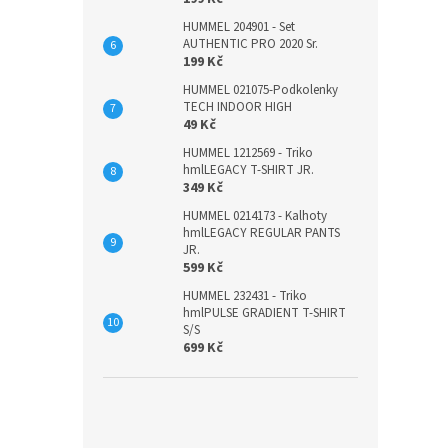
HUMMEL 204901 - Set
AUTHENTIC PRO 2020 Sr.
199 Kč
HUMMEL 021075-Podkolenky
TECH INDOOR HIGH
49 Kč
HUMMEL 1212569 - Triko
hmlLEGACY T-SHIRT JR.
349 Kč
HUMMEL 0214173 - Kalhoty
hmlLEGACY REGULAR PANTS
JR.
599 Kč
HUMMEL 232431 - Triko
hmlPULSE GRADIENT T-SHIRT
S/S
699 Kč