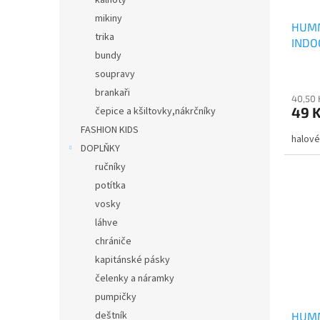
kalhoty
mikiny
HUMM
trika
INDO
bundy
Průmě
soupravy
hodno
brankaři
40,50 
produ
49 
čepice a kšiltovky,nákrčníky
je
4,5
FASHION KIDS
halov
z
DOPLŇKY
5
ručníky
hvězdi
potítka
vosky
láhve
chrániče
kapitánské pásky
čelenky a náramky
pumpičky
deštník
HUMM