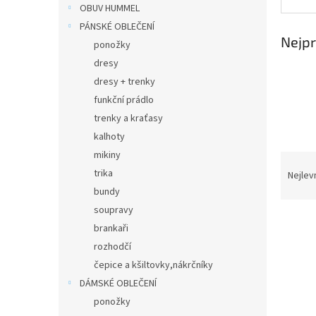
n
OBUV HUMMEL
e
PÁNSKÉ OBLEČENÍ
l
Nejpr
ponožky
dresy
dresy + trenky
funkční prádlo
trenky a kraťasy
kalhoty
mikiny
Ř
a
trika
Nejlev
z
bundy
e
soupravy
V
n
brankaři
ý
í
rozhodčí
p
p
čepice a kšiltovky,nákrčníky
i
r
s
o
DÁMSKÉ OBLEČENÍ
p
d
ponožky
r
u