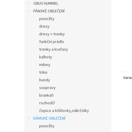
n
OBUV HUMMEL
e
PÁNSKÉ OBLEČENÍ
l
ponožky
dresy
dresy + trenky
funkční prádlo
trenky a kraťasy
kalhoty
mikiny
trika
Varia
bundy
soupravy
brankaři
rozhodčí
čepice a kšiltovky,nákrčníky
DÁMSKÉ OBLEČENÍ
ponožky