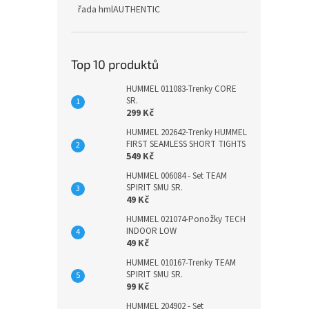
řada hmlAUTHENTIC
Top 10 produktů
HUMMEL 011083-Trenky CORE
SR.
299 Kč
HUMMEL 202642-Trenky HUMMEL
FIRST SEAMLESS SHORT TIGHTS
549 Kč
HUMMEL 006084 - Set TEAM
SPIRIT SMU SR.
49 Kč
HUMMEL 021074-Ponožky TECH
INDOOR LOW
49 Kč
HUMMEL 010167-Trenky TEAM
SPIRIT SMU SR.
99 Kč
HUMMEL 204902 - Set