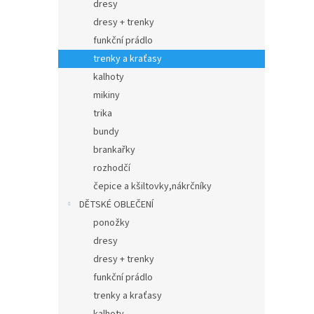
dresy
dresy + trenky
funkční prádlo
trenky a kraťasy
kalhoty
mikiny
trika
bundy
brankařky
rozhodčí
čepice a kšiltovky,nákrčníky
DĚTSKÉ OBLEČENÍ
ponožky
dresy
dresy + trenky
funkční prádlo
trenky a kraťasy