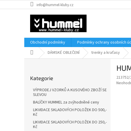
Přejít
info@hummel-kluby.cz
na
obsah
Obchodní podmínky
Podmínky ochrany osobních úd
Domů
DÁMSKÉ OBLEČENÍ
trenky a kraťasy
P
HUM
o
Přeskočit
s
213752/
Kategorie
kategorie
t
Průměr
Neohod
r
hodnoce
VÝPRODEJ VZORKŮ A KUSOVÉHO ZBOŽÍ SE
a
produkt
SLEVOU
je
n
BALÍČKY HUMMEL za zvýhodněné ceny
0,0
n
LIKVIDACE SKLADOVÝCH POLOŽEK DO 500,-
z
í
Kč
5
p
hvězdič
LIKVIDACE SKLADOVÝCH POLOŽEK DO 250,-
a
Kč