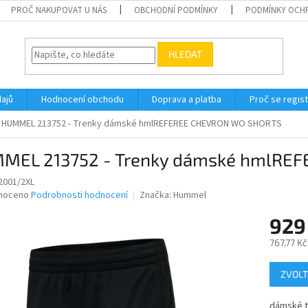
PROČ NAKUPOVAT U NÁS
OBCHODNÍ PODMÍNKY
PODMÍNKY OCH
HLEDAT
ajů
Hodnocení obchodu
Doprava a platba
Proč se regis
HUMMEL 213752 - Trenky dámské hmlREFEREE CHEVRON WO SHORTS
MEL 213752 - Trenky dámské hmlRE
2001/2XL
né
noceno
Podrobnosti hodnocení
Značka:
Hummel
ní
929
u
767,77 K
Měrná
ZVOLT
cena:
ek.
dámské t