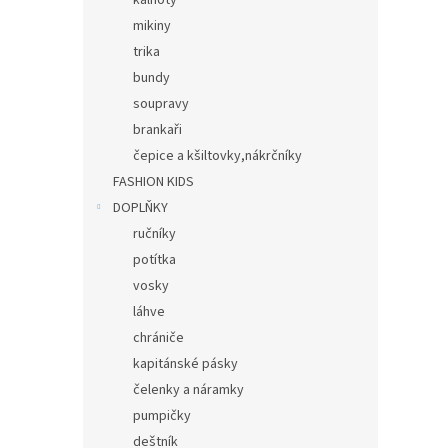
kalhoty
mikiny
trika
bundy
soupravy
brankaři
čepice a kšiltovky,nákrčníky
FASHION KIDS
DOPLŇKY
ručníky
potítka
vosky
láhve
chrániče
kapitánské pásky
čelenky a náramky
pumpičky
deštník