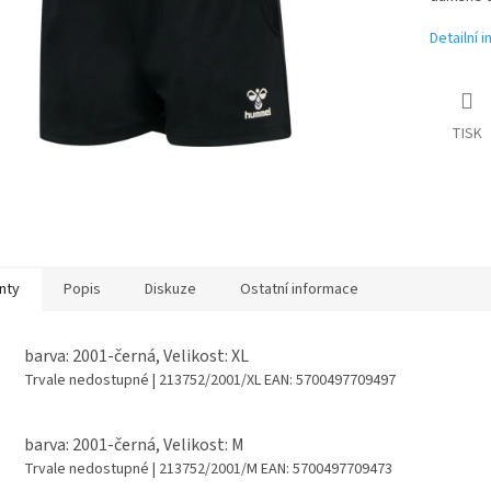
Detailní 
TISK
nty
Popis
Diskuze
Ostatní informace
barva: 2001-černá, Velikost: XL
Trvale nedostupné
| 213752/2001/XL
EAN:
5700497709497
barva: 2001-černá, Velikost: M
Trvale nedostupné
| 213752/2001/M
EAN:
5700497709473