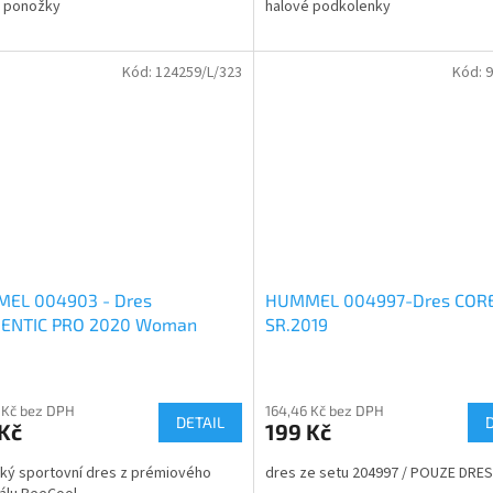
é ponožky
halové podkolenky
z
5
ček.
hvězdiček.
Kód:
124259/L/323
Kód:
9
EL 004903 - Dres
HUMMEL 004997-Dres COR
ENTIC PRO 2020 Woman
SR.2019
 Kč bez DPH
164,46 Kč bez DPH
DETAIL
Kč
199 Kč
ký sportovní dres z prémiového
dres ze setu 204997 / POUZE DRES