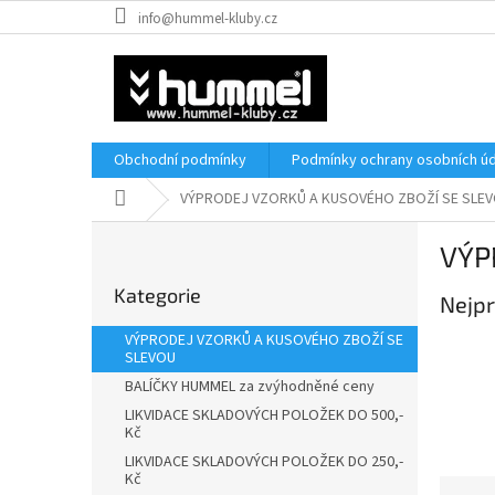
Přejít
info@hummel-kluby.cz
na
obsah
Obchodní podmínky
Podmínky ochrany osobních úd
Domů
VÝPRODEJ VZORKŮ A KUSOVÉHO ZBOŽÍ SE SLE
P
VÝP
o
Přeskočit
s
Kategorie
kategorie
Nejpr
t
r
VÝPRODEJ VZORKŮ A KUSOVÉHO ZBOŽÍ SE
a
SLEVOU
n
BALÍČKY HUMMEL za zvýhodněné ceny
n
LIKVIDACE SKLADOVÝCH POLOŽEK DO 500,-
í
Kč
p
LIKVIDACE SKLADOVÝCH POLOŽEK DO 250,-
a
Kč
Ř