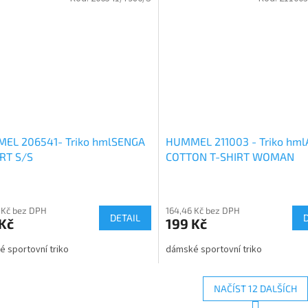
EL 206541- Triko hmlSENGA
HUMMEL 211003 - Triko hm
RT S/S
COTTON T-SHIRT WOMAN
 Kč bez DPH
164,46 Kč bez DPH
DETAIL
Kč
199 Kč
 sportovní triko
dámské sportovní triko
NAČÍST 12 DALŠÍCH
S