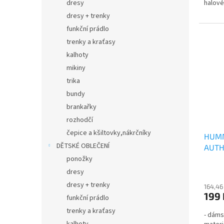
halov
dresy
z
5
dresy + trenky
hvězdi
funkční prádlo
trenky a kraťasy
kalhoty
mikiny
trika
bundy
brankařky
rozhodčí
čepice a kšiltovky,nákrčníky
HUMM
DĚTSKÉ OBLEČENÍ
AUTH
ponožky
dresy
dresy + trenky
164,46
199 
funkční prádlo
trenky a kraťasy
- dáms