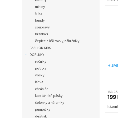
kalhoty
materi
mikiny
trika
bundy
soupravy
brankaři
čepice a kšiltovky,nákrčníky
FASHION KIDS
DOPLŇKY
ručníky
HUMM
potítka
vosky
láhve
chrániče
164,46
kapitánské pásky
199 
čelenky a náramky
házenk
pumpičky
deštník