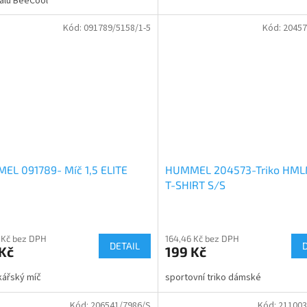
álu BeeCool
Kód:
091789/5158/1-5
Kód:
20457
EL 091789- Míč 1,5 ELITE
HUMMEL 204573-Triko HM
T-SHIRT S/S
 Kč bez DPH
164,46 Kč bez DPH
DETAIL
Kč
199 Kč
ářský míč
sportovní triko dámské
Kód:
206541/7986/S
Kód:
211003