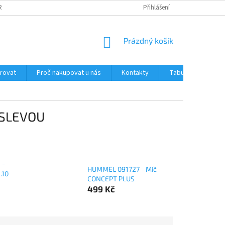
RANY OSOBNÍCH ÚDAJŮ
JAK OVĚŘUJEME RECENZE NAŠEHO E-SHOPU ?
Přihlášení
NÁKUPNÍ
Prázdný košík
KOŠÍK
trovat
Proč nakupovat u nás
Kontakty
Tabulka velikostí
 SLEVOU
 -
HUMMEL 091727 - Míč
.10
CONCEPT PLUS
499 Kč