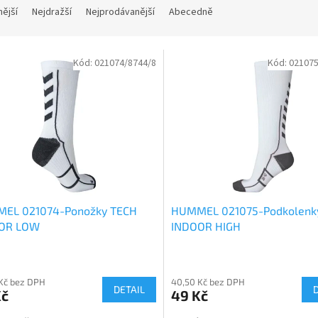
nější
Nejdražší
Nejprodávanější
Abecedně
Kód:
021074/8744/8
Kód:
021075
EL 021074-Ponožky TECH
HUMMEL 021075-Podkolenk
OR LOW
INDOOR HIGH
rné
Průměrné
cení
hodnocení
Kč bez DPH
40,50 Kč bez DPH
ktu
produktu
DETAIL
Kč
49 Kč
je
4,5