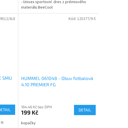
- Unisex sportovní dres z prémiového
materiálu BeeCool
9512/XL8
Kód:
125377/9-5
E SMU
HUMMEL 061048 - Obuv fotbalová
4.10 PREMIER FG
164,46 Kč bez DPH
DETAIL
DETAIL
199 Kč
 !!!
kopačky