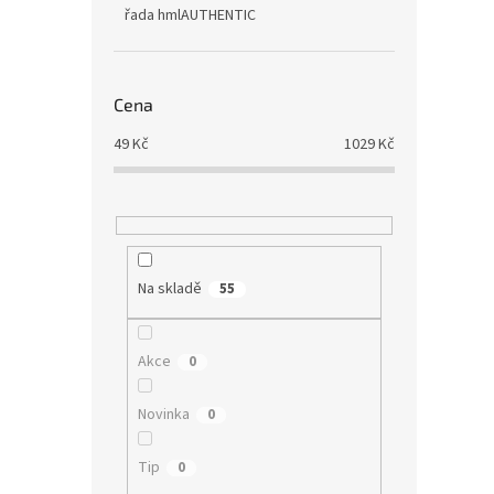
řada hmlAUTHENTIC
Cena
49
Kč
1029
Kč
Na skladě
55
Akce
0
Novinka
0
Tip
0