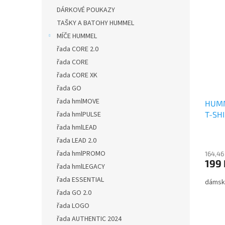
DÁRKOVÉ POUKAZY
TAŠKY A BATOHY HUMMEL
MÍČE HUMMEL
řada CORE 2.0
řada CORE
řada CORE XK
řada GO
řada hmlMOVE
HUMM
T-SHI
řada hmlPULSE
řada hmlLEAD
řada LEAD 2.0
řada hmlPROMO
164,46
199 
řada hmlLEGACY
řada ESSENTIAL
dámské
řada GO 2.0
řada LOGO
řada AUTHENTIC 2024