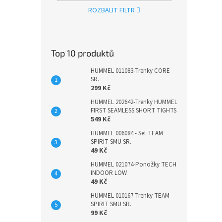
ROZBALIT FILTR
Top 10 produktů
HUMMEL 011083-Trenky CORE
SR.
299 Kč
HUMMEL 202642-Trenky HUMMEL
FIRST SEAMLESS SHORT TIGHTS
549 Kč
HUMMEL 006084 - Set TEAM
SPIRIT SMU SR.
49 Kč
HUMMEL 021074-Ponožky TECH
INDOOR LOW
49 Kč
HUMMEL 010167-Trenky TEAM
SPIRIT SMU SR.
99 Kč