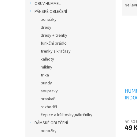
n
OBUV HUMMEL
a
Nejlev
e
z
PÁNSKÉ OBLEČENÍ
l
e
ponožky
V
n
dresy
ý
í
dresy + trenky
p
p
funkční prádlo
i
r
s
o
trenky a kraťasy
p
d
kalhoty
r
u
mikiny
o
k
trika
d
t
bundy
u
ů
HUMM
soupravy
k
INDO
t
brankaři
ů
rozhodčí
Průmě
čepice a kšiltovky,nákrčníky
hodno
40,50 
produ
DÁMSKÉ OBLEČENÍ
49 
je
ponožky
5,0