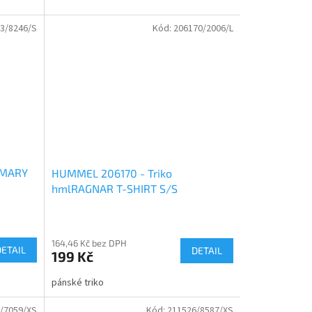
3/8246/S
Kód:
206170/2006/L
LMARY
HUMMEL 206170 - Triko
hmlRAGNAR T-SHIRT S/S
164,46 Kč bez DPH
DETAIL
DETAIL
199 Kč
pánské triko
/7059/XS
Kód:
211526/8587/XS