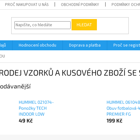
PROČ NAKUPOVAT U NÁS
OBCHODNÍ PODMÍNKY
PODMÍNKY OCH
HLEDAT
ajů
Hodnocení obchodu
Doprava a platba
Proč se regis
VOU
RODEJ VZORKŮ A KUSOVÉHO ZBOŽÍ SE
odávanější
HUMMEL 021074-
HUMMEL 061048
Ponožky TECH
Obuv fotbalová 4
INDOOR LOW
PREMIER FG
49 Kč
199 Kč