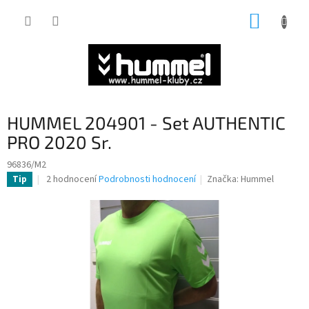
Přejít
NÁKUP
na
obsah
KOŠÍK
HUMMEL 204901 - Set AUTHENTIC
PRO 2020 Sr.
96836/M2
Průměrné
2 hodnocení
Podrobnosti hodnocení
Značka:
Hummel
Tip
hodnocení
produktu
je
4,0
z
5
hvězdiček.