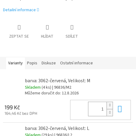
Detailní informace
ZEPTAT SE
HLÍDAT
SDÍLET
Varianty
Popis
Diskuze
Ostatní informace
barva: 3062-červená, Velikost: M
Skladem
(4 ks)
| 96836/M2
Můžeme doručit do:
12.8.2026
Do 
199 Kč
164,46 Kč bez DPH
barva: 3062-červená, Velikost: L
Skladem
(29 ks)
| 96836/L2