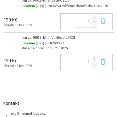
barva: 9001-bílá, Velikost: S
Skladem
(2 ks)
| 96836/S4
Můžeme doručit do:
12.8.2026
Do 
199 Kč
164,46 Kč bez DPH
barva: 9001-bílá, Velikost: XXXL
Skladem
(4 ks)
| 96836/XXX4
Můžeme doručit do:
12.8.2026
Do 
199 Kč
164,46 Kč bez DPH
Z
á
p
a
Kontakt
t
info
@
hummel-kluby.cz
í