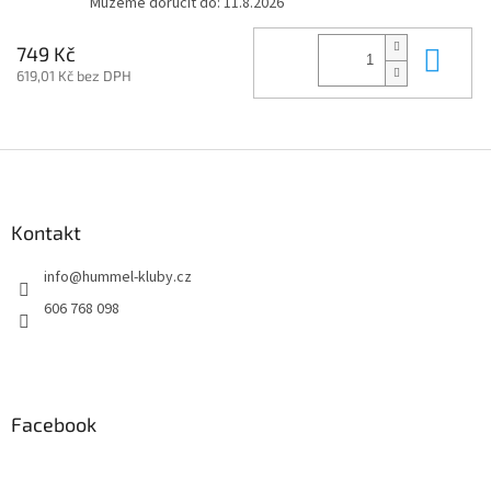
Můžeme doručit do:
11.8.2026
Do 
749 Kč
619,01 Kč bez DPH
Z
á
p
a
Kontakt
t
info
@
hummel-kluby.cz
í
606 768 098
Facebook