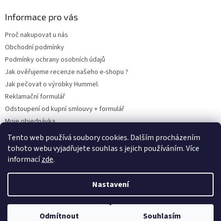
Informace pro vás
Proč nakupovat u nás
Obchodní podmínky
Podmínky ochrany osobních údajů
Jak ověřujeme recenze našeho e-shopu ?
Jak pečovat o výrobky Hummel.
Reklamační formulář
Odstoupení od kupní smlouvy + formulář
Moje objednávka
Odstoupení od smlouvy
Tento web používá soubory cookies. Dalším procházením
tohoto webu vyjadřujete souhlas s jejich používáním. Více
informací
zde
.
Vytvořil Shoptet
Nastavení
Copyright 2026
www.hummel-kluby.cz
. Všechna práva vyhrazena.
Odmítnout
Souhlasím
Upravit nastavení cookies