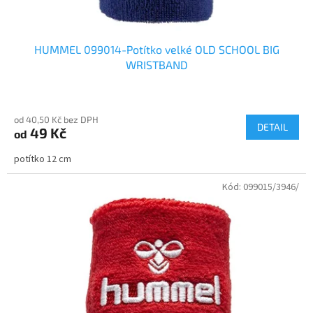
ů
HUMMEL 099014-Potítko velké OLD SCHOOL BIG
WRISTBAND
Průměrné
hodnocení
od 40,50 Kč bez DPH
produktu
DETAIL
49 Kč
od
je
4,8
potítko 12 cm
z
5
Kód:
099015/3946/
hvězdiček.