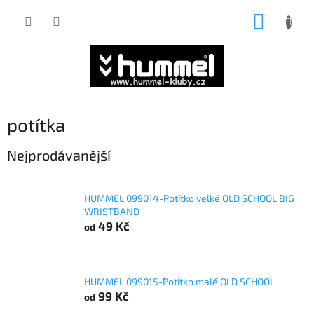
Přejít
NÁKUP
na
obsah
KOŠÍK
potítka
Nejprodávanější
HUMMEL 099014-Potítko velké OLD SCHOOL BIG
WRISTBAND
49 Kč
od
HUMMEL 099015-Potítko malé OLD SCHOOL
99 Kč
od