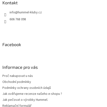
a
Kontakt
c
t
í
info
@
hummel-kluby.cz
í
p
r
606 768 098
v
k
y
v
ý
Facebook
p
i
s
u
Informace pro vás
Proč nakupovat u nás
Obchodní podmínky
Podmínky ochrany osobních údajů
Jak ověřujeme recenze našeho e-shopu ?
Jak pečovat o výrobky Hummel.
Reklamační formulář