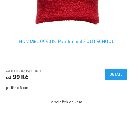
HUMMEL 099015-Potítko malé OLD SCHOOL
Průměrné
hodnocení
od 81,82 Kč bez DPH
produktu
DETAIL
99 Kč
od
je
5,0
potítko 8 cm
z
5
hvězdiček.
2
položek celkem
O
v
l
Z
á
á
d
p
a