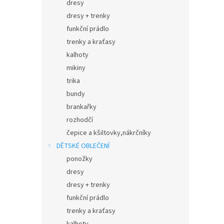
dresy
dresy + trenky
funkční prádlo
trenky a kraťasy
kalhoty
mikiny
trika
bundy
brankařky
rozhodčí
čepice a kšiltovky,nákrčníky
DĚTSKÉ OBLEČENÍ
ponožky
dresy
dresy + trenky
funkční prádlo
trenky a kraťasy