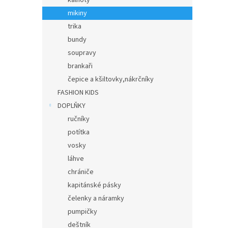
kalhoty
mikiny
trika
bundy
soupravy
brankaři
čepice a kšiltovky,nákrčníky
FASHION KIDS
DOPLŇKY
ručníky
potítka
vosky
láhve
chrániče
kapitánské pásky
čelenky a náramky
pumpičky
deštník