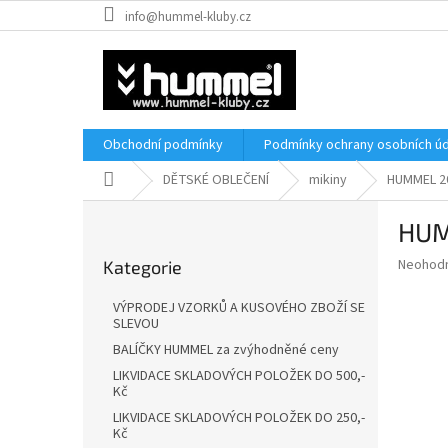
Přejít
info@hummel-kluby.cz
na
obsah
Obchodní podmínky
Podmínky ochrany osobních úd
Domů
DĚTSKÉ OBLEČENÍ
mikiny
HUMMEL 2
P
HUM
o
Přeskočit
s
Průměr
Neohod
Kategorie
kategorie
t
hodnoce
r
produkt
VÝPRODEJ VZORKŮ A KUSOVÉHO ZBOŽÍ SE
a
je
SLEVOU
0,0
n
BALÍČKY HUMMEL za zvýhodněné ceny
z
n
LIKVIDACE SKLADOVÝCH POLOŽEK DO 500,-
5
í
Kč
hvězdič
p
LIKVIDACE SKLADOVÝCH POLOŽEK DO 250,-
a
Kč