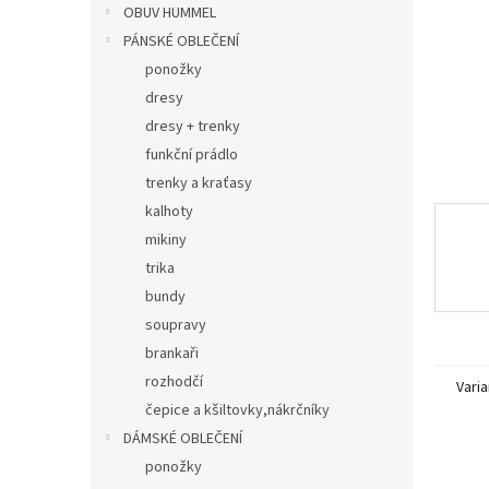
n
OBUV HUMMEL
e
PÁNSKÉ OBLEČENÍ
l
ponožky
dresy
dresy + trenky
funkční prádlo
trenky a kraťasy
kalhoty
mikiny
trika
bundy
soupravy
brankaři
rozhodčí
Varia
čepice a kšiltovky,nákrčníky
DÁMSKÉ OBLEČENÍ
ponožky