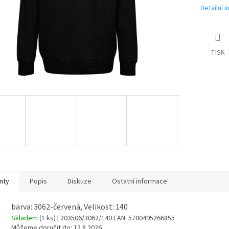
Detailní 
TISK
nty
Popis
Diskuze
Ostatní informace
barva: 3062-červená, Velikost: 140
Skladem
(1 ks)
| 203506/3062/140
EAN:
5700495266855
Můžeme doručit do:
12.8.2026