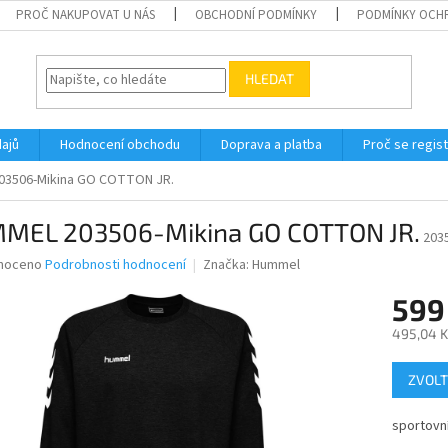
PROČ NAKUPOVAT U NÁS
OBCHODNÍ PODMÍNKY
PODMÍNKY OCH
HLEDAT
ajů
Hodnocení obchodu
Doprava a platba
Proč se regis
03506-Mikina GO COTTON JR.
MEL 203506-Mikina GO COTTON JR.
203
né
noceno
Podrobnosti hodnocení
Značka:
Hummel
ní
599
u
495,04 K
Měrná
ZVOLT
cena:
ek.
sportovní