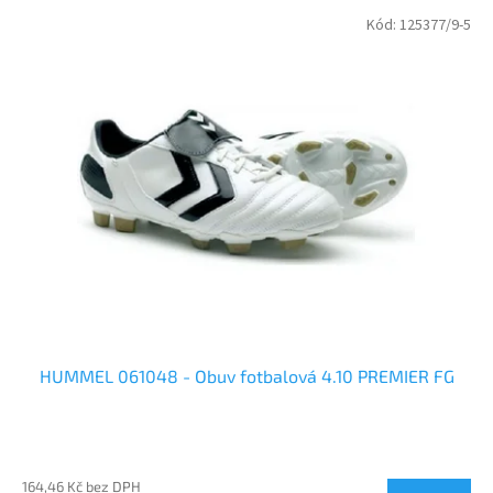
p
V
Kód:
125377/9-5
r
ý
o
p
d
i
u
s
k
p
t
r
ů
o
d
u
k
t
ů
HUMMEL 061048 - Obuv fotbalová 4.10 PREMIER FG
164,46 Kč bez DPH