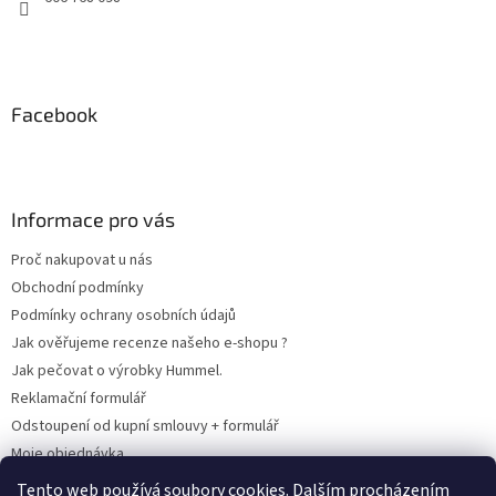
v
k
y
v
ý
Facebook
p
i
s
u
Informace pro vás
Proč nakupovat u nás
Obchodní podmínky
Podmínky ochrany osobních údajů
Jak ověřujeme recenze našeho e-shopu ?
Jak pečovat o výrobky Hummel.
Reklamační formulář
Odstoupení od kupní smlouvy + formulář
Moje objednávka
Odstoupení od smlouvy
Tento web používá soubory cookies. Dalším procházením