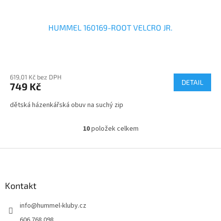
HUMMEL 160169-ROOT VELCRO JR.
619,01 Kč bez DPH
DETAIL
749 Kč
dětská házenkářská obuv na suchý zip
10
položek celkem
O
v
l
Z
á
á
d
p
a
a
Kontakt
c
t
í
info
@
hummel-kluby.cz
í
p
r
606 768 098