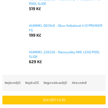
POOL SLIDE
519 Kč
HUMMEL 061048 - Obuv fotbalová 4.10 PREMIER
FG
199 Kč
HUMMEL 228256 - Nazouváky HML LEAD POOL
SLIDE
629 Kč
Ř
a
Nejlevnější
Nejdražší
Nejprodávanější
Abecedně
z
e
n
OTEVŘÍT FILTR
í