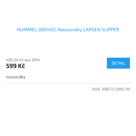
HUMMEL 060405-Nazouváky LARSEN SLIPPER
Průměrné
hodnocení
495,04 Kč bez DPH
produktu
DETAIL
599 Kč
je
4,0
nazouváky
z
5
Kód:
206571/2001/30
hvězdiček.