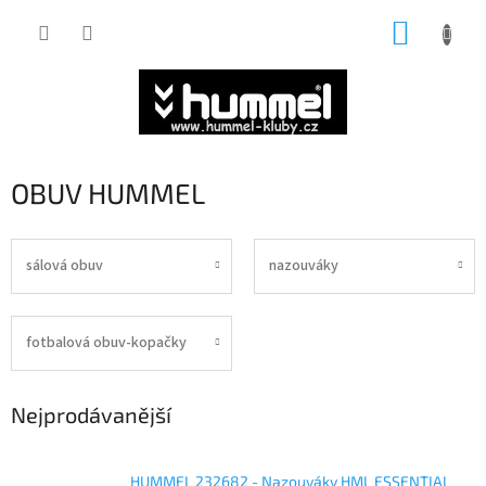
Přejít
NÁKUP
na
obsah
KOŠÍK
OBUV HUMMEL
sálová obuv
nazouváky
fotbalová obuv-kopačky
Nejprodávanější
HUMMEL 232682 - Nazouváky HML ESSENTIAL