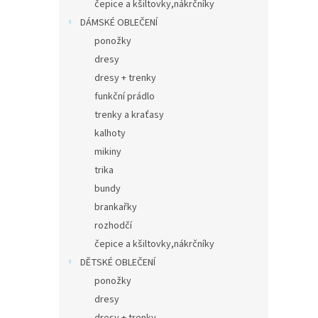
čepice a kšiltovky,nákrčníky
DÁMSKÉ OBLEČENÍ
ponožky
dresy
dresy + trenky
funkční prádlo
trenky a kraťasy
kalhoty
mikiny
trika
bundy
brankařky
rozhodčí
čepice a kšiltovky,nákrčníky
DĚTSKÉ OBLEČENÍ
ponožky
dresy