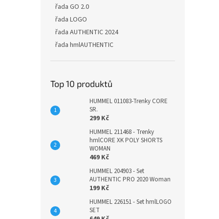
řada GO 2.0
řada LOGO
řada AUTHENTIC 2024
řada hmlAUTHENTIC
Top 10 produktů
HUMMEL 011083-Trenky CORE
SR.
299 Kč
HUMMEL 211468 - Trenky
hmlCORE XK POLY SHORTS
WOMAN
469 Kč
HUMMEL 204903 - Set
AUTHENTIC PRO 2020 Woman
199 Kč
HUMMEL 226151 - Set hmlLOGO
SET