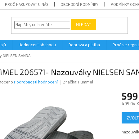
PROČ NAKUPOVAT U NÁS
OBCHODNÍ PODMÍNKY
PODMÍNKY OCH
HLEDAT
ajů
Hodnocení obchodu
Doprava a platba
Proč se regis
y NIELSEN SANDAL
MEL 206571- Nazouváky NIELSEN SA
né
noceno
Podrobnosti hodnocení
Značka:
Hummel
ní
599
u
495,04 K
Měrná
ZVOLT
cena:
ek.
nazouvá