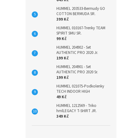
649 Kč
HUMMEL 203533-Bermudy GO
COTTON BERMUDA SR.
399 Kč
HUMMEL 010167-Trenky TEAM
SPIRIT SMU SR.
99 Kč
HUMMEL 204902 - Set
AUTHENTIC PRO 2020 Jr.
199 Kč
HUMMEL 204901 - Set
AUTHENTIC PRO 2020 Sr.
199 Kč
HUMMEL 021075-Podkolenky
TECH INDOOR HIGH
49 Kč
HUMMEL 1212569 - Triko
hmlLEGACY T-SHIRT JR.
349 Kč