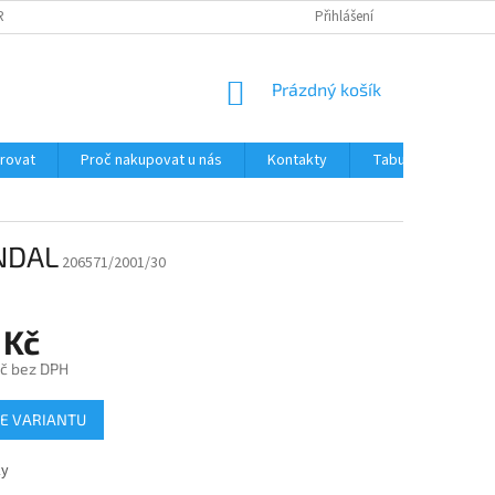
RANY OSOBNÍCH ÚDAJŮ
JAK OVĚŘUJEME RECENZE NAŠEHO E-SHOPU ?
Přihlášení
NÁKUPNÍ
Prázdný košík
KOŠÍK
trovat
Proč nakupovat u nás
Kontakty
Tabulka velikostí
NDAL
206571/2001/30
 Kč
č bez DPH
E VARIANTU
ky