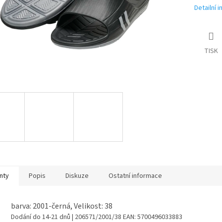
Detailní 
TISK
nty
Popis
Diskuze
Ostatní informace
barva: 2001-černá, Velikost: 38
Dodání do 14-21 dnů
| 206571/2001/38
EAN:
5700496033883