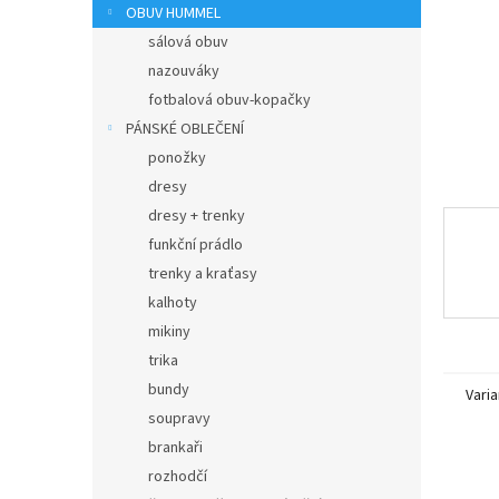
n
OBUV HUMMEL
e
sálová obuv
l
nazouváky
fotbalová obuv-kopačky
PÁNSKÉ OBLEČENÍ
ponožky
dresy
dresy + trenky
funkční prádlo
trenky a kraťasy
kalhoty
mikiny
trika
bundy
Varia
soupravy
brankaři
rozhodčí