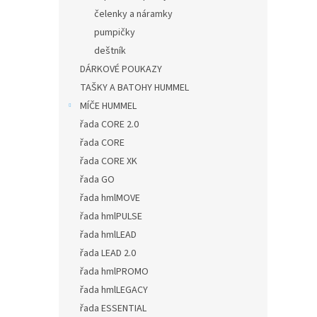
čelenky a náramky
pumpičky
deštník
DÁRKOVÉ POUKAZY
TAŠKY A BATOHY HUMMEL
MÍČE HUMMEL
řada CORE 2.0
řada CORE
řada CORE XK
řada GO
řada hmlMOVE
řada hmlPULSE
řada hmlLEAD
řada LEAD 2.0
řada hmlPROMO
řada hmlLEGACY
řada ESSENTIAL