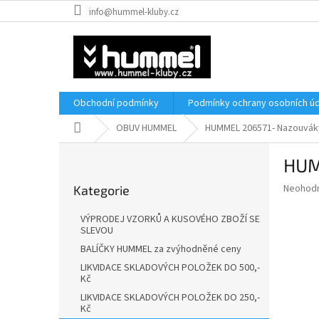
Přejít
info@hummel-kluby.cz
na
obsah
Obchodní podmínky
Podmínky ochrany osobních úd
Domů
OBUV HUMMEL
HUMMEL 206571- Nazouvák
P
HUM
o
Přeskočit
s
Průměr
Neohod
Kategorie
kategorie
t
hodnoce
r
produkt
VÝPRODEJ VZORKŮ A KUSOVÉHO ZBOŽÍ SE
a
je
SLEVOU
0,0
n
BALÍČKY HUMMEL za zvýhodněné ceny
z
n
LIKVIDACE SKLADOVÝCH POLOŽEK DO 500,-
5
í
Kč
hvězdič
p
LIKVIDACE SKLADOVÝCH POLOŽEK DO 250,-
a
Kč