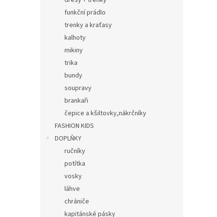
dresy + trenky
funkční prádlo
trenky a kraťasy
kalhoty
mikiny
trika
bundy
soupravy
brankaři
čepice a kšiltovky,nákrčníky
FASHION KIDS
DOPLŇKY
ručníky
potítka
vosky
láhve
chrániče
kapitánské pásky