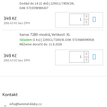
Dodání do 14-21 dnů
| 229311/7459/2XL
EAN:
5715598965437
Do 
349 Kč
288,43 Kč bez DPH
barva: 7280-modrá, Velikost: XL
Skladem
(1 ks)
| 229311/7280/XL
EAN:
5715688090926
Můžeme doručit do:
11.8.2026
Do 
349 Kč
288,43 Kč bez DPH
Z
á
p
a
Kontakt
t
info
@
hummel-kluby.cz
í