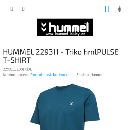
Přejít
NÁKUP
na
obsah
KOŠÍK
HUMMEL 229311 - Triko hmlPULSE
T-SHIRT
229311/2001/2XL
Průměrné
Neohodnoceno
Podrobnosti hodnocení
Značka:
Hummel
hodnocení
produktu
je
0,0
z
5
hvězdiček.