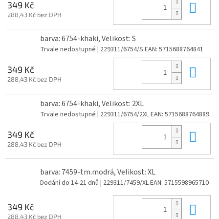
Do 
349 Kč
288,43 Kč bez DPH
barva: 6754-khaki, Velikost: S
Trvale nedostupné
| 229311/6754/S
EAN:
5715688764841
Do 
349 Kč
288,43 Kč bez DPH
barva: 6754-khaki, Velikost: 2XL
Trvale nedostupné
| 229311/6754/2XL
EAN:
5715688764889
Do 
349 Kč
288,43 Kč bez DPH
barva: 7459-tm.modrá, Velikost: XL
Dodání do 14-21 dnů
| 229311/7459/XL
EAN:
5715598965710
Do 
349 Kč
288,43 Kč bez DPH