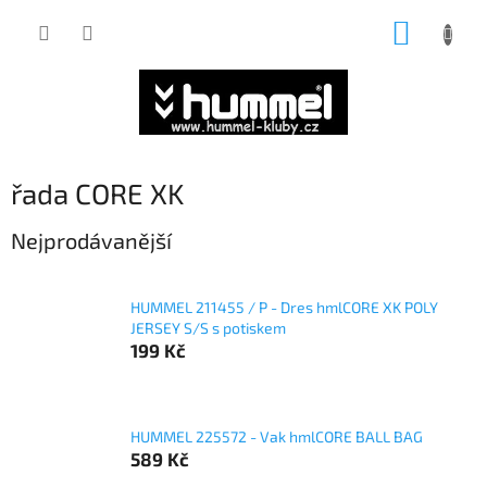
Přejít
NÁKUP
na
obsah
KOŠÍK
řada CORE XK
Nejprodávanější
HUMMEL 211455 / P - Dres hmlCORE XK POLY
JERSEY S/S s potiskem
199 Kč
HUMMEL 225572 - Vak hmlCORE BALL BAG
589 Kč