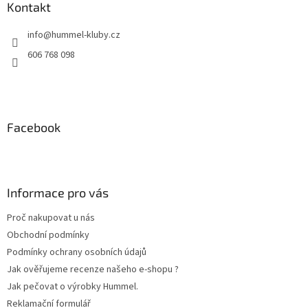
p
a
Kontakt
r
t
v
info
@
hummel-kluby.cz
í
k
y
606 768 098
v
ý
p
i
s
Facebook
u
Informace pro vás
Proč nakupovat u nás
Obchodní podmínky
Podmínky ochrany osobních údajů
Jak ověřujeme recenze našeho e-shopu ?
Jak pečovat o výrobky Hummel.
Reklamační formulář