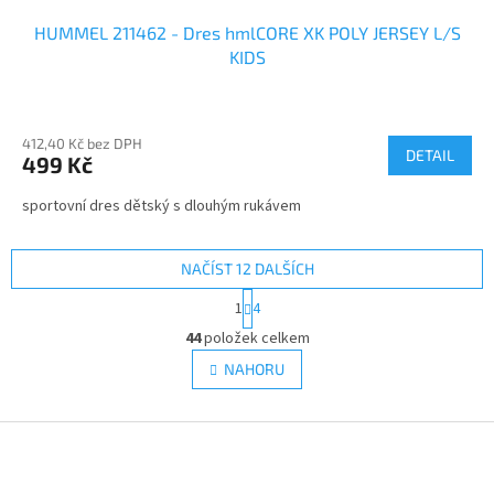
HUMMEL 211462 - Dres hmlCORE XK POLY JERSEY L/S
KIDS
412,40 Kč bez DPH
DETAIL
499 Kč
sportovní dres dětský s dlouhým rukávem
NAČÍST 12 DALŠÍCH
S
1
4
t
O
r
44
položek celkem
v
á
l
NAHORU
n
á
k
d
o
v
Z
a
á
c
á
n
í
p
í