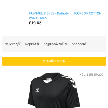
HUMMEL 215765 - Kalhoty hmlCORE XK COTTON
PANTS KIDS
819 Kč
Ř
a
Nejlevnější
Nejdražší
Nejprodávanější
Abecedně
z
e
n
OTEVŘÍT FILTR
í
p
V
Kód:
125895/200
r
ý
o
p
d
i
u
s
k
p
t
r
ů