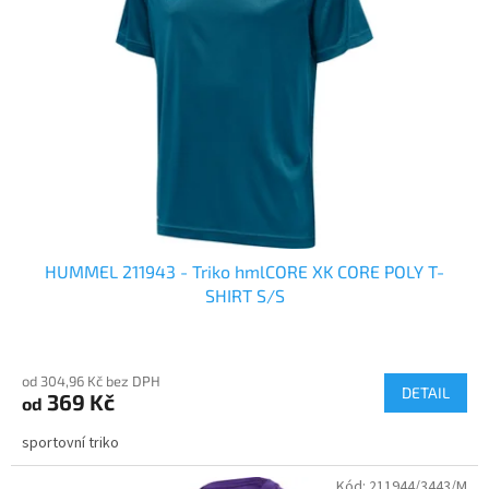
HUMMEL 211943 - Triko hmlCORE XK CORE POLY T-
SHIRT S/S
od 304,96 Kč bez DPH
DETAIL
369 Kč
od
sportovní triko
Kód:
211944/3443/M