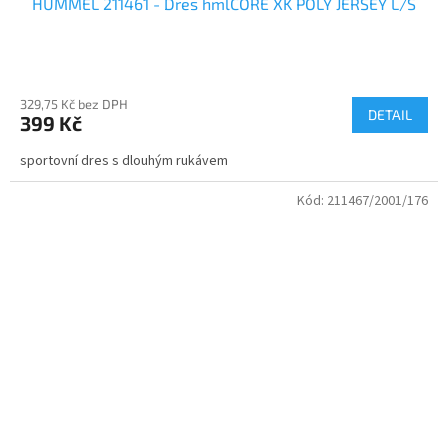
HUMMEL 211461 - Dres hmlCORE XK POLY JERSEY L/S
329,75 Kč bez DPH
DETAIL
399 Kč
sportovní dres s dlouhým rukávem
Kód:
211467/2001/176