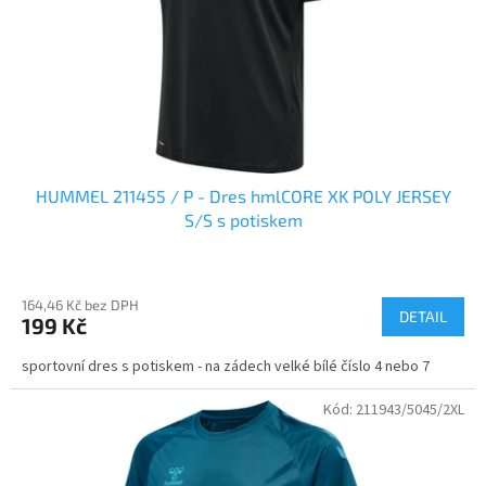
o
d
u
k
t
ů
HUMMEL 211455 / P - Dres hmlCORE XK POLY JERSEY
S/S s potiskem
164,46 Kč bez DPH
DETAIL
199 Kč
sportovní dres s potiskem - na zádech velké bílé číslo 4 nebo 7
Kód:
211943/5045/2XL