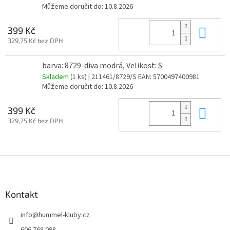
Můžeme doručit do:
10.8.2026
Do 
399 Kč
329,75 Kč bez DPH
barva: 8729-diva modrá, Velikost: S
Skladem
(1 ks)
| 211461/8729/S
EAN:
5700497400981
Můžeme doručit do:
10.8.2026
Do 
399 Kč
329,75 Kč bez DPH
Z
á
p
a
Kontakt
t
info
@
hummel-kluby.cz
í