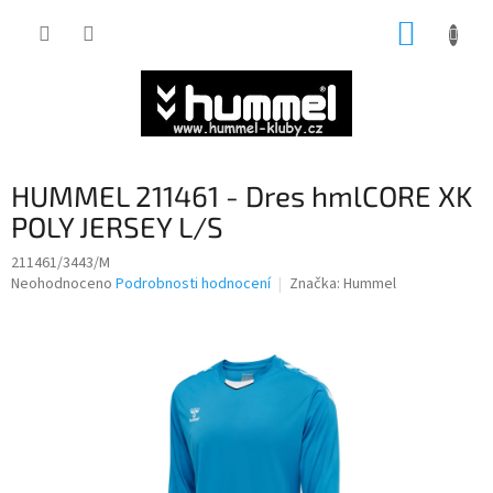
Přejít
NÁKUP
na
obsah
KOŠÍK
HUMMEL 211461 - Dres hmlCORE XK
POLY JERSEY L/S
211461/3443/M
Průměrné
Neohodnoceno
Podrobnosti hodnocení
Značka:
Hummel
hodnocení
produktu
je
0,0
z
5
hvězdiček.