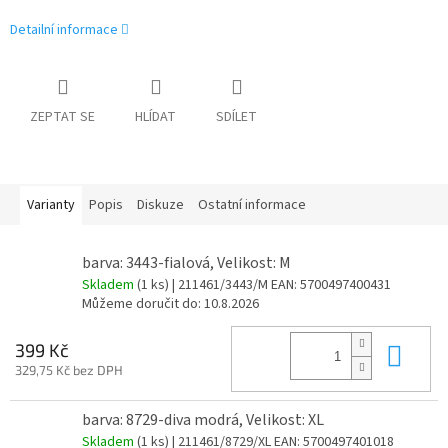
Detailní informace
ZEPTAT SE
HLÍDAT
SDÍLET
Varianty
Popis
Diskuze
Ostatní informace
barva: 3443-fialová, Velikost: M
Skladem
(1 ks)
| 211461/3443/M
EAN:
5700497400431
Můžeme doručit do:
10.8.2026
Do 
399 Kč
329,75 Kč bez DPH
barva: 8729-diva modrá, Velikost: XL
Skladem
(1 ks)
| 211461/8729/XL
EAN:
5700497401018