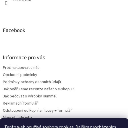
606 768 098
Facebook
Informace pro vás
Proč nakupovat u nás
Obchodní podmínky
Podmínky ochrany osobních údajů
Jak ověřujeme recenze našeho e-shopu ?
Jak pečovat o výrobky Hummel.
Reklamační formulář
Odstoupení od kupní smlouvy + formulář
Moje objednávka
Odstoupení od smlouvy
Tento web používá soubory cookies. Dalším procházením