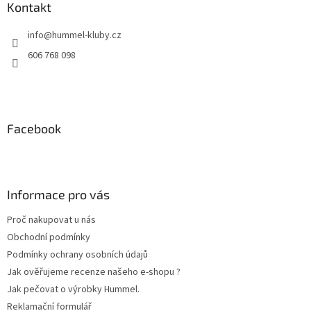
p
a
Kontakt
r
t
v
info
@
hummel-kluby.cz
í
k
y
606 768 098
v
ý
p
i
s
Facebook
u
Informace pro vás
Proč nakupovat u nás
Obchodní podmínky
Podmínky ochrany osobních údajů
Jak ověřujeme recenze našeho e-shopu ?
Jak pečovat o výrobky Hummel.
Reklamační formulář