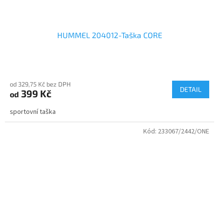
HUMMEL 204012-Taška CORE
Průměrné
hodnocení
od 329,75 Kč bez DPH
produktu
DETAIL
399 Kč
od
je
4,7
sportovní taška
z
5
Kód:
233067/2442/ONE
hvězdiček.