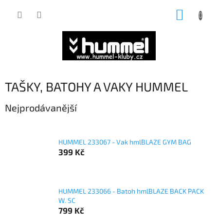
Přejít
NÁKUP
na
obsah
KOŠÍK
TAŠKY, BATOHY A VAKY HUMMEL
Nejprodávanější
HUMMEL 233067 - Vak hmlBLAZE GYM BAG
399 Kč
HUMMEL 233066 - Batoh hmlBLAZE BACK PACK
W. SC
799 Kč