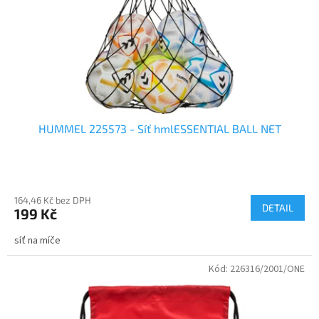
o
d
u
k
t
ů
HUMMEL 225573 - Síť hmlESSENTIAL BALL NET
164,46 Kč bez DPH
DETAIL
199 Kč
síť na míče
Kód:
226316/2001/ONE