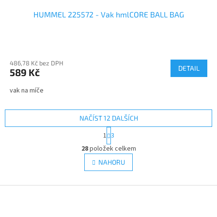
HUMMEL 225572 - Vak hmlCORE BALL BAG
486,78 Kč bez DPH
DETAIL
589 Kč
vak na míče
NAČÍST 12 DALŠÍCH
S
1
3
t
O
r
28
položek celkem
v
á
l
NAHORU
n
á
k
d
o
v
Z
a
á
c
á
n
í
p
í