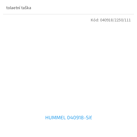
tolaetní taška
Kód:
040918/2250/111
HUMMEL 040918-Síť