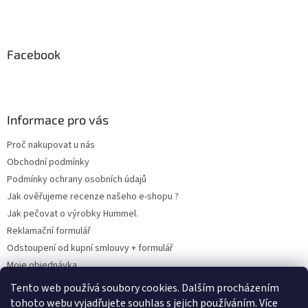
Facebook
Informace pro vás
Proč nakupovat u nás
Obchodní podmínky
Podmínky ochrany osobních údajů
Jak ověřujeme recenze našeho e-shopu ?
Jak pečovat o výrobky Hummel.
Reklamační formulář
Odstoupení od kupní smlouvy + formulář
Moje objednávka
Odstoupení od smlouvy
Tento web používá soubory cookies. Dalším procházením
tohoto webu vyjadřujete souhlas s jejich používáním. Více