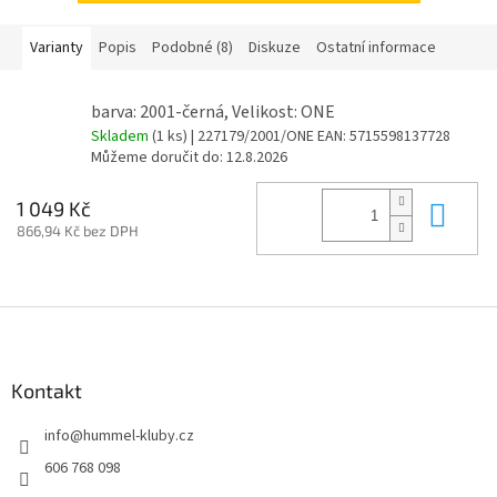
Varianty
Popis
Podobné (8)
Diskuze
Ostatní informace
barva: 2001-černá, Velikost: ONE
Skladem
(1 ks)
| 227179/2001/ONE
EAN:
5715598137728
Můžeme doručit do:
12.8.2026
Do 
1 049 Kč
866,94 Kč bez DPH
Z
á
p
a
Kontakt
t
info
@
hummel-kluby.cz
í
606 768 098