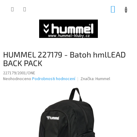
Přejít
NÁKUP
na
obsah
KOŠÍK
HUMMEL 227179 - Batoh hmlLEAD
BACK PACK
227179/2001/ONE
Průměrné
Neohodnoceno
Podrobnosti hodnocení
Značka:
Hummel
hodnocení
produktu
je
0,0
z
5
hvězdiček.