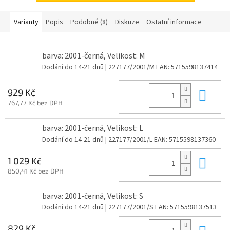
Varianty
Popis
Podobné (8)
Diskuze
Ostatní informace
barva: 2001-černá, Velikost: M
Dodání do 14-21 dnů
| 227177/2001/M
EAN:
5715598137414
Do 
929 Kč
767,77 Kč bez DPH
barva: 2001-černá, Velikost: L
Dodání do 14-21 dnů
| 227177/2001/L
EAN:
5715598137360
Do 
1 029 Kč
850,41 Kč bez DPH
barva: 2001-černá, Velikost: S
Dodání do 14-21 dnů
| 227177/2001/S
EAN:
5715598137513
829 Kč