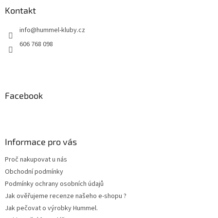
a
Kontakt
t
info
@
hummel-kluby.cz
í
606 768 098
Facebook
Informace pro vás
Proč nakupovat u nás
Obchodní podmínky
Podmínky ochrany osobních údajů
Jak ověřujeme recenze našeho e-shopu ?
Jak pečovat o výrobky Hummel.