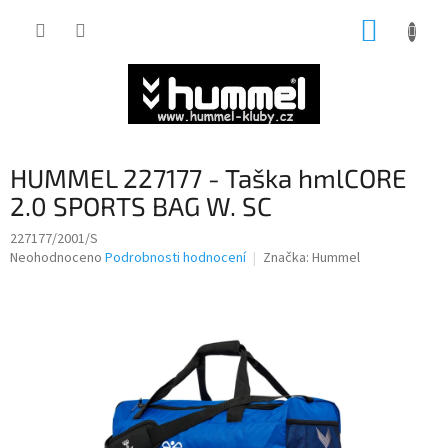
Přejít
NÁKUP
na
obsah
KOŠÍK
HUMMEL 227177 - Taška hmlCORE
2.0 SPORTS BAG W. SC
227177/2001/S
Průměrné
Neohodnoceno
Podrobnosti hodnocení
Značka:
Hummel
hodnocení
produktu
je
0,0
z
5
hvězdiček.