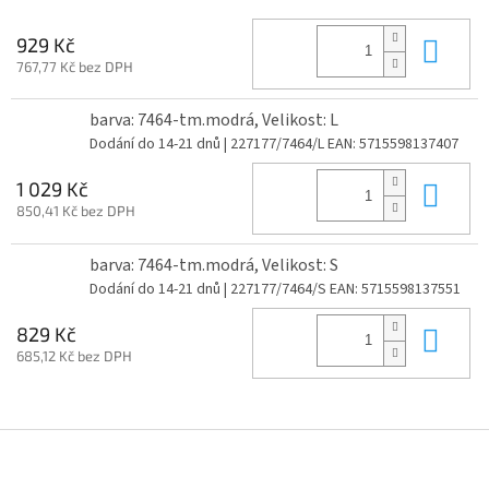
Do 
929 Kč
767,77 Kč bez DPH
barva: 7464-tm.modrá, Velikost: L
Dodání do 14-21 dnů
| 227177/7464/L
EAN:
5715598137407
Do 
1 029 Kč
850,41 Kč bez DPH
barva: 7464-tm.modrá, Velikost: S
Dodání do 14-21 dnů
| 227177/7464/S
EAN:
5715598137551
Do 
829 Kč
685,12 Kč bez DPH
Z
á
p