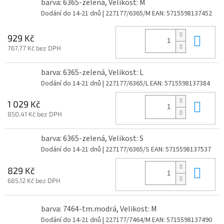
barva: 6365-zelená, Velikost: M
Dodání do 14-21 dnů
| 227177/6365/M
EAN:
5715598137452
Do 
929 Kč
767,77 Kč bez DPH
barva: 6365-zelená, Velikost: L
Dodání do 14-21 dnů
| 227177/6365/L
EAN:
5715598137384
Do 
1 029 Kč
850,41 Kč bez DPH
barva: 6365-zelená, Velikost: S
Dodání do 14-21 dnů
| 227177/6365/S
EAN:
5715598137537
Do 
829 Kč
685,12 Kč bez DPH
barva: 7464-tm.modrá, Velikost: M
Dodání do 14-21 dnů
| 227177/7464/M
EAN:
5715598137490