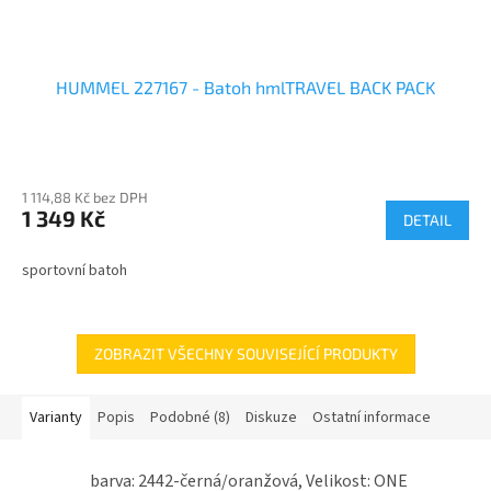
HUMMEL 227167 - Batoh hmlTRAVEL BACK PACK
1 114,88 Kč bez DPH
1 349 Kč
DETAIL
sportovní batoh
ZOBRAZIT VŠECHNY SOUVISEJÍCÍ PRODUKTY
Varianty
Popis
Podobné (8)
Diskuze
Ostatní informace
barva: 2442-černá/oranžová, Velikost: ONE