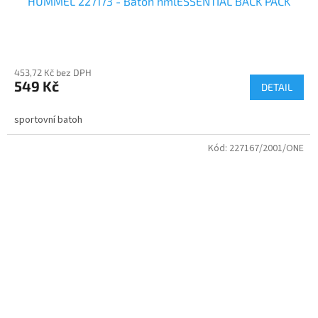
HUMMEL 227173 - Batoh hmlESSENTIAL BACK PACK
453,72 Kč bez DPH
549 Kč
DETAIL
sportovní batoh
Kód:
227167/2001/ONE