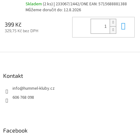
Skladem
(2 ks)
| 233067/2442/ONE
EAN:
5715688881388
Můžeme doručit do:
12.8.2026
Do 
399 Kč
329,75 Kč bez DPH
Z
á
p
a
Kontakt
t
info
@
hummel-kluby.cz
í
606 768 098
Facebook