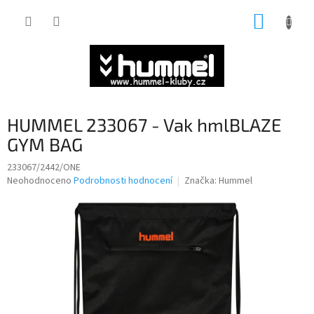
Přejít
NÁKUP
na
obsah
KOŠÍK
HUMMEL 233067 - Vak hmlBLAZE
GYM BAG
233067/2442/ONE
Průměrné
Neohodnoceno
Podrobnosti hodnocení
Značka:
Hummel
hodnocení
produktu
je
0,0
z
5
hvězdiček.