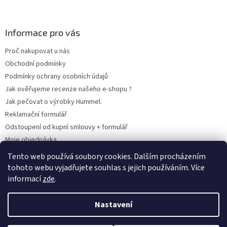
Informace pro vás
Proč nakupovat u nás
Obchodní podmínky
Podmínky ochrany osobních údajů
Jak ověřujeme recenze našeho e-shopu ?
Jak pečovat o výrobky Hummel.
Reklamační formulář
Odstoupení od kupní smlouvy + formulář
Moje objednávka
Odstoupení od smlouvy
Tento web používá soubory cookies. Dalším procházením
tohoto webu vyjadřujete souhlas s jejich používáním. Více
informací
zde
.
Vytvořil Shoptet
Nastavení