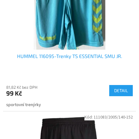
o
d
u
k
t
ů
HUMMEL 116095-Trenky TS ESSENTIAL SMU JR.
81,82 Kč bez DPH
DETAIL
99 Kč
sportovní trenýrky
Kód:
111083/2005/140-152