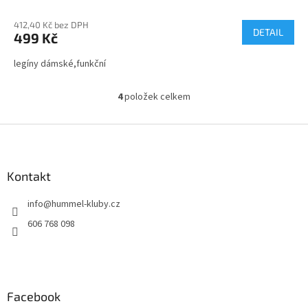
412,40 Kč bez DPH
DETAIL
499 Kč
legíny dámské,funkční
4
položek celkem
O
v
l
Z
á
á
d
p
a
a
Kontakt
c
t
í
info
@
hummel-kluby.cz
í
p
r
606 768 098
v
k
y
v
ý
Facebook
p