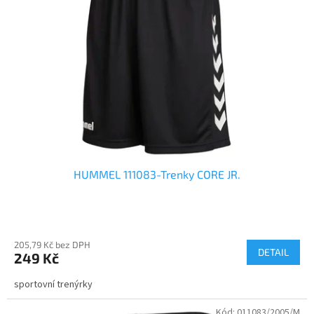
HUMMEL 111083-Trenky CORE JR.
205,79 Kč bez DPH
DETAIL
249 Kč
sportovní trenýrky
Kód:
011083/2005/M