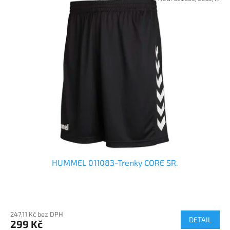
HUMMEL 011083-Trenky CORE SR.
247,11 Kč bez DPH
DETAIL
299 Kč