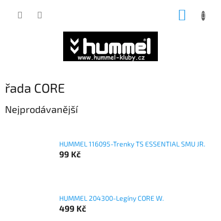
Přejít
NÁKUP
na
obsah
KOŠÍK
řada CORE
Nejprodávanější
HUMMEL 116095-Trenky TS ESSENTIAL SMU JR.
99 Kč
HUMMEL 204300-Legíny CORE W.
499 Kč