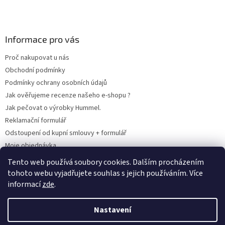
i
s
u
Informace pro vás
Proč nakupovat u nás
Obchodní podmínky
Podmínky ochrany osobních údajů
Jak ověřujeme recenze našeho e-shopu ?
Jak pečovat o výrobky Hummel.
Reklamační formulář
Odstoupení od kupní smlouvy + formulář
Moje objednávka
Odstoupení od smlouvy
Tento web používá soubory cookies. Dalším procházením
tohoto webu vyjadřujete souhlas s jejich používáním. Více
informací
zde
.
Vytvořil Shoptet
Nastavení