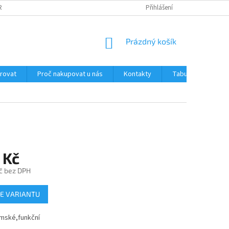
RANY OSOBNÍCH ÚDAJŮ
JAK OVĚŘUJEME RECENZE NAŠEHO E-SHOPU ?
Přihlášení
NÁKUPNÍ
Prázdný košík
KOŠÍK
trovat
Proč nakupovat u nás
Kontakty
Tabulka velikostí
 Kč
č bez DPH
E VARIANTU
ámské,funkční