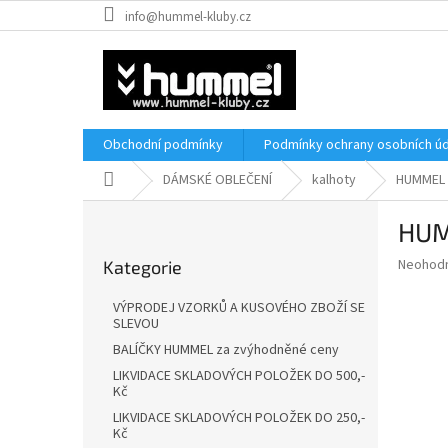
Přejít
info@hummel-kluby.cz
na
obsah
Obchodní podmínky
Podmínky ochrany osobních úd
Domů
DÁMSKÉ OBLEČENÍ
kalhoty
HUMMEL 
P
HUM
o
Přeskočit
s
Průměr
Neohod
Kategorie
kategorie
t
hodnoce
r
produkt
VÝPRODEJ VZORKŮ A KUSOVÉHO ZBOŽÍ SE
a
je
SLEVOU
0,0
n
BALÍČKY HUMMEL za zvýhodněné ceny
z
n
LIKVIDACE SKLADOVÝCH POLOŽEK DO 500,-
5
í
Kč
hvězdič
p
LIKVIDACE SKLADOVÝCH POLOŽEK DO 250,-
a
Kč