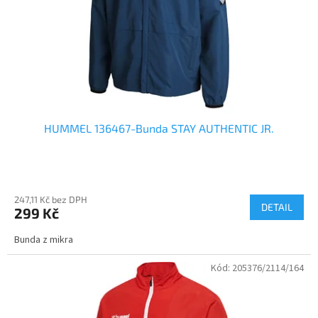
o
d
u
k
t
ů
HUMMEL 136467-Bunda STAY AUTHENTIC JR.
247,11 Kč bez DPH
DETAIL
299 Kč
Bunda z mikra
Kód:
205376/2114/164