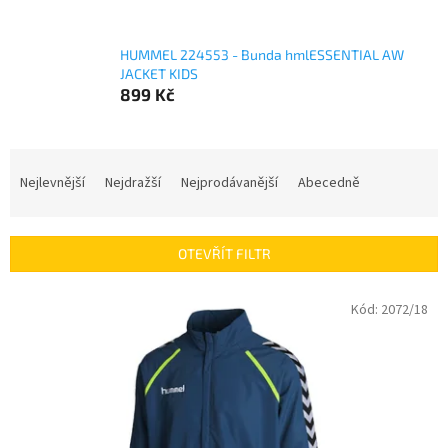
HUMMEL 224553 - Bunda hmlESSENTIAL AW
JACKET KIDS
899 Kč
Ř
a
Nejlevnější
Nejdražší
Nejprodávanější
Abecedně
z
e
n
OTEVŘÍT FILTR
í
p
V
Kód:
2072/18
r
ý
o
p
d
i
u
s
k
p
t
r
ů