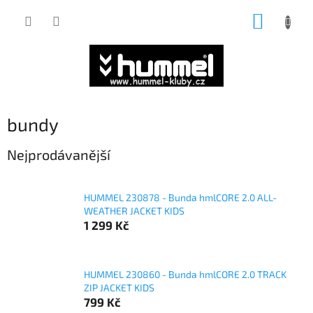
Přejít
NÁKUP
na
obsah
KOŠÍK
bundy
Nejprodávanější
HUMMEL 230878 - Bunda hmlCORE 2.0 ALL-
WEATHER JACKET KIDS
1 299 Kč
HUMMEL 230860 - Bunda hmlCORE 2.0 TRACK
ZIP JACKET KIDS
799 Kč