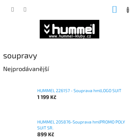
Přejít
NÁKUP
na
obsah
KOŠÍK
soupravy
Nejprodávanější
HUMMEL 226157 - Souprava hmlLOGO SUIT
1 199 Kč
HUMMEL 205876-Souprava hmlPROMO POLY
SUIT SR.
899 Kč