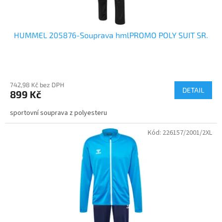
ů
HUMMEL 205876-Souprava hmlPROMO POLY SUIT SR.
742,98 Kč bez DPH
DETAIL
899 Kč
sportovní souprava z polyesteru
Kód:
226157/2001/2XL