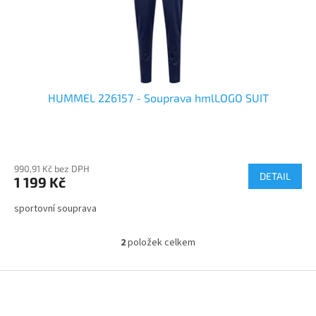
HUMMEL 226157 - Souprava hmlLOGO SUIT
990,91 Kč bez DPH
DETAIL
1 199 Kč
sportovní souprava
2
položek celkem
O
v
l
Z
á
á
d
p
a