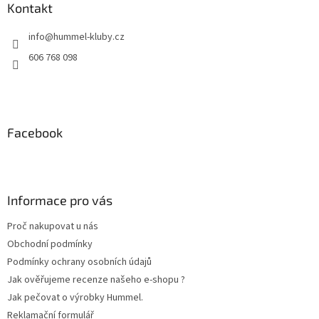
a
Kontakt
c
t
í
info
@
hummel-kluby.cz
í
p
r
606 768 098
v
k
y
v
ý
Facebook
p
i
s
u
Informace pro vás
Proč nakupovat u nás
Obchodní podmínky
Podmínky ochrany osobních údajů
Jak ověřujeme recenze našeho e-shopu ?
Jak pečovat o výrobky Hummel.
Reklamační formulář