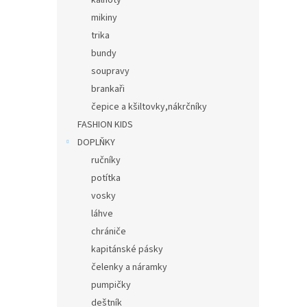
kalhoty
mikiny
trika
bundy
soupravy
brankaři
čepice a kšiltovky,nákrčníky
FASHION KIDS
DOPLŇKY
ručníky
potítka
vosky
láhve
chrániče
kapitánské pásky
čelenky a náramky
pumpičky
deštník