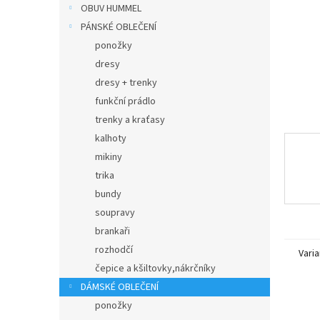
n
OBUV HUMMEL
e
PÁNSKÉ OBLEČENÍ
l
ponožky
dresy
dresy + trenky
funkční prádlo
trenky a kraťasy
kalhoty
mikiny
trika
bundy
soupravy
brankaři
rozhodčí
Varia
čepice a kšiltovky,nákrčníky
DÁMSKÉ OBLEČENÍ
ponožky