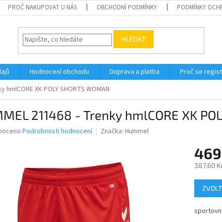
PROČ NAKUPOVAT U NÁS
OBCHODNÍ PODMÍNKY
PODMÍNKY OCH
HLEDAT
ajů
Hodnocení obchodu
Doprava a platba
Proč se regis
nky hmlCORE XK POLY SHORTS WOMAN
MEL 211468 - Trenky hmlCORE XK P
né
noceno
Podrobnosti hodnocení
Značka:
Hummel
ní
469
u
387,60 K
Měrná
ZVOLT
cena:
ek.
sportovn