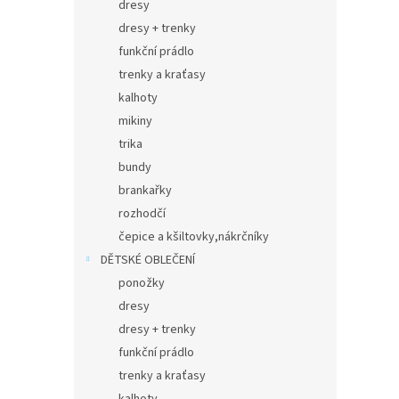
dresy
dresy + trenky
funkční prádlo
trenky a kraťasy
kalhoty
mikiny
trika
bundy
brankařky
rozhodčí
čepice a kšiltovky,nákrčníky
DĚTSKÉ OBLEČENÍ
ponožky
dresy
dresy + trenky
funkční prádlo
trenky a kraťasy