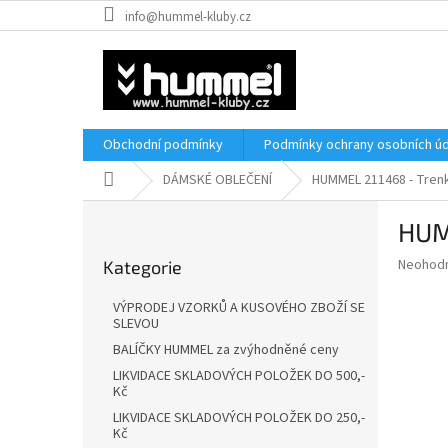
Přejít
info@hummel-kluby.cz
na
obsah
Obchodní podmínky
Podmínky ochrany osobních úd
Domů
DÁMSKÉ OBLEČENÍ
HUMMEL 211468 - Tre
P
HUM
o
Přeskočit
s
Průměr
Neohod
Kategorie
kategorie
t
hodnoce
r
produkt
VÝPRODEJ VZORKŮ A KUSOVÉHO ZBOŽÍ SE
a
je
SLEVOU
0,0
n
BALÍČKY HUMMEL za zvýhodněné ceny
z
n
LIKVIDACE SKLADOVÝCH POLOŽEK DO 500,-
5
í
Kč
hvězdič
p
LIKVIDACE SKLADOVÝCH POLOŽEK DO 250,-
a
Kč