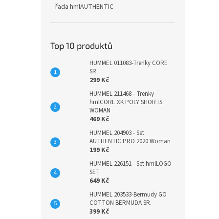
řada hmlAUTHENTIC
Top 10 produktů
HUMMEL 011083-Trenky CORE
SR.
299 Kč
HUMMEL 211468 - Trenky
hmlCORE XK POLY SHORTS
WOMAN
469 Kč
HUMMEL 204903 - Set
AUTHENTIC PRO 2020 Woman
199 Kč
HUMMEL 226151 - Set hmlLOGO
SET
649 Kč
HUMMEL 203533-Bermudy GO
COTTON BERMUDA SR.
399 Kč