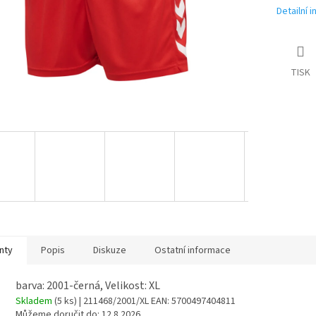
Detailní 
TISK
nty
Popis
Diskuze
Ostatní informace
barva: 2001-černá, Velikost: XL
Skladem
(5 ks)
| 211468/2001/XL
EAN:
5700497404811
Můžeme doručit do:
12.8.2026