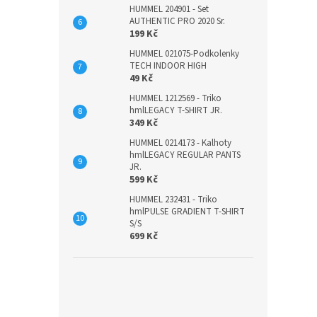
HUMMEL 204901 - Set
AUTHENTIC PRO 2020 Sr.
199 Kč
HUMMEL 021075-Podkolenky
TECH INDOOR HIGH
49 Kč
HUMMEL 1212569 - Triko
hmlLEGACY T-SHIRT JR.
349 Kč
HUMMEL 0214173 - Kalhoty
hmlLEGACY REGULAR PANTS
JR.
599 Kč
HUMMEL 232431 - Triko
hmlPULSE GRADIENT T-SHIRT
S/S
699 Kč