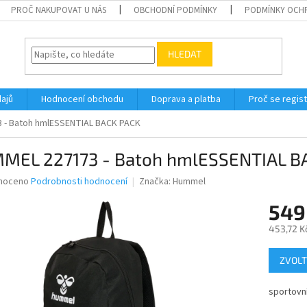
PROČ NAKUPOVAT U NÁS
OBCHODNÍ PODMÍNKY
PODMÍNKY OCH
HLEDAT
ajů
Hodnocení obchodu
Doprava a platba
Proč se regis
 - Batoh hmlESSENTIAL BACK PACK
MEL 227173 - Batoh hmlESSENTIAL B
né
noceno
Podrobnosti hodnocení
Značka:
Hummel
ní
549
u
453,72 K
Měrná
ZVOLT
cena:
ek.
sportovn