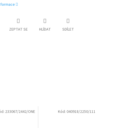
informace
ZEPTAT SE
HLÍDAT
SDÍLET
ód:
233067/2442/ONE
Kód:
040918/2250/111