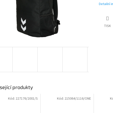
Detailní 
TISK
sející produkty
Kód:
227176/2001/S
Kód:
215064/1116/ONE
K