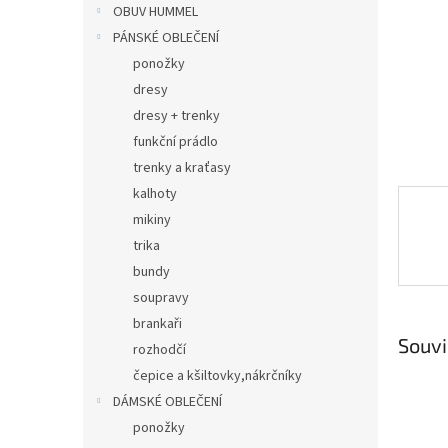
n
OBUV HUMMEL
e
PÁNSKÉ OBLEČENÍ
l
ponožky
dresy
dresy + trenky
funkční prádlo
trenky a kraťasy
kalhoty
mikiny
trika
bundy
soupravy
brankaři
Souvi
rozhodčí
čepice a kšiltovky,nákrčníky
DÁMSKÉ OBLEČENÍ
ponožky