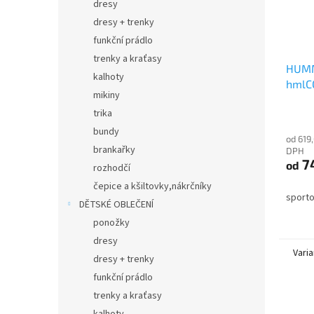
dresy
dresy + trenky
funkční prádlo
trenky a kraťasy
HUMM
kalhoty
hmlC
mikiny
trika
bundy
od 619
brankařky
DPH
7
od
rozhodčí
čepice a kšiltovky,nákrčníky
sporto
DĚTSKÉ OBLEČENÍ
ponožky
dresy
Varia
dresy + trenky
funkční prádlo
trenky a kraťasy