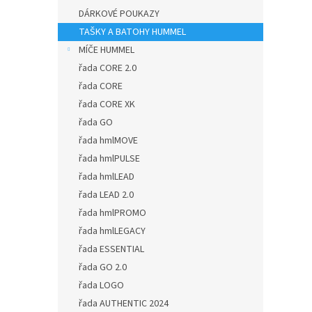
DÁRKOVÉ POUKAZY
TAŠKY A BATOHY HUMMEL
MÍČE HUMMEL
řada CORE 2.0
řada CORE
řada CORE XK
řada GO
řada hmlMOVE
řada hmlPULSE
řada hmlLEAD
řada LEAD 2.0
řada hmlPROMO
řada hmlLEGACY
řada ESSENTIAL
řada GO 2.0
řada LOGO
řada AUTHENTIC 2024