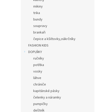
kalhoty
mikiny
trika
bundy
soupravy
brankaři
čepice a kšiltovky,nákrčníky
FASHION KIDS
DOPLŇKY
ručníky
potítka
vosky
láhve
chrániče
kapitánské pásky
čelenky a náramky
pumpičky
deštník