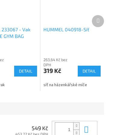
Další
produkt
233067 - Vak
HUMMEL 040918-Síť
E GYM BAG
bez
263,64 Kč bez
DPH
319 Kč
DETAIL
DETAIL
vak
síť na házenkářské míče
Do košíku
549 Kč
453,72 Kč bez DPH