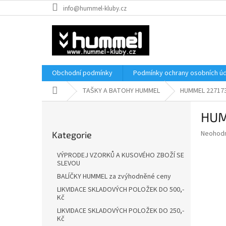
Přejít
info@hummel-kluby.cz
na
obsah
Obchodní podmínky
Podmínky ochrany osobních úd
Domů
TAŠKY A BATOHY HUMMEL
HUMMEL 227173
P
HUM
o
Přeskočit
s
Průměr
Neohod
Kategorie
kategorie
t
hodnoce
r
produkt
VÝPRODEJ VZORKŮ A KUSOVÉHO ZBOŽÍ SE
a
je
SLEVOU
0,0
n
BALÍČKY HUMMEL za zvýhodněné ceny
z
n
LIKVIDACE SKLADOVÝCH POLOŽEK DO 500,-
5
í
Kč
hvězdič
p
LIKVIDACE SKLADOVÝCH POLOŽEK DO 250,-
a
Kč