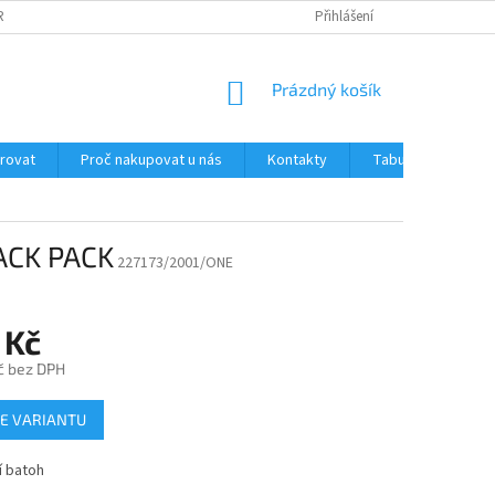
RANY OSOBNÍCH ÚDAJŮ
JAK OVĚŘUJEME RECENZE NAŠEHO E-SHOPU ?
Přihlášení
NÁKUPNÍ
Prázdný košík
KOŠÍK
trovat
Proč nakupovat u nás
Kontakty
Tabulka velikostí
ACK PACK
227173/2001/ONE
 Kč
č bez DPH
E VARIANTU
í batoh