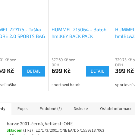
EL 227176 - Taška
HUMMEL 215064 - Batoh
HUMMEL 
ORE 2.0 SPORTS BAG
hmlKEY BACK PACK
hmlBLAZ
,01 Kč bez
577,69 Kč bez
329,75 Kč 
DPH
DPH
49 Kč
699 Kč
399 Kč
DETAIL
DETAIL
vní taška
sportovní batoh
sportovní 
nty
Popis
Podobné (8)
Diskuze
Ostatní informace
barva: 2001-černá, Velikost: ONE
Skladem
(1 ks)
| 227173/2001/ONE
EAN:
5715598137063