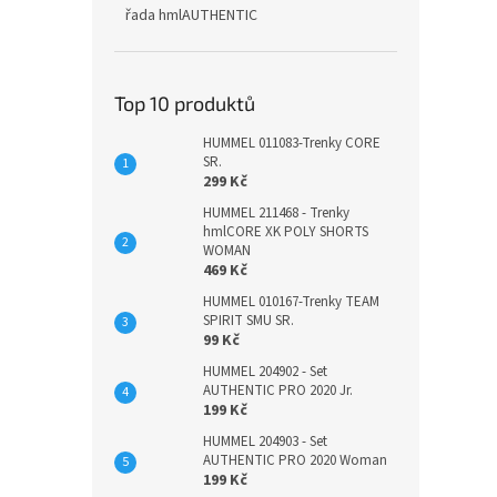
řada hmlAUTHENTIC
Top 10 produktů
HUMMEL 011083-Trenky CORE
SR.
299 Kč
HUMMEL 211468 - Trenky
hmlCORE XK POLY SHORTS
WOMAN
469 Kč
HUMMEL 010167-Trenky TEAM
SPIRIT SMU SR.
99 Kč
HUMMEL 204902 - Set
AUTHENTIC PRO 2020 Jr.
199 Kč
HUMMEL 204903 - Set
AUTHENTIC PRO 2020 Woman
199 Kč