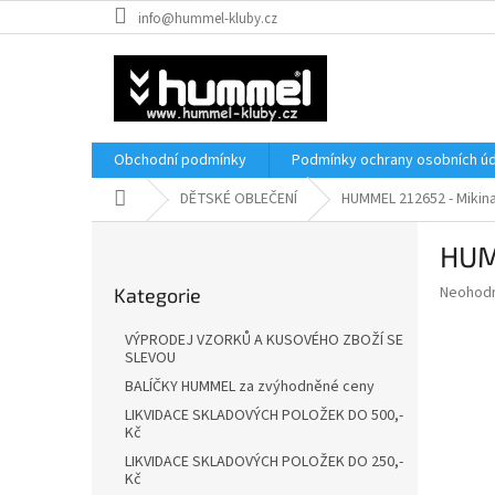
Přejít
info@hummel-kluby.cz
na
obsah
Obchodní podmínky
Podmínky ochrany osobních úd
Domů
DĚTSKÉ OBLEČENÍ
HUMMEL 212652 - Mikin
P
HUM
o
Přeskočit
s
Průměr
Neohod
Kategorie
kategorie
t
hodnoce
r
produkt
VÝPRODEJ VZORKŮ A KUSOVÉHO ZBOŽÍ SE
a
je
SLEVOU
0,0
n
BALÍČKY HUMMEL za zvýhodněné ceny
z
n
LIKVIDACE SKLADOVÝCH POLOŽEK DO 500,-
5
í
Kč
hvězdič
p
LIKVIDACE SKLADOVÝCH POLOŽEK DO 250,-
a
Kč