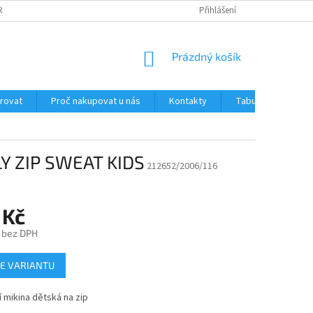
RANY OSOBNÍCH ÚDAJŮ
JAK OVĚŘUJEME RECENZE NAŠEHO E-SHOPU ?
Přihlášení
NÁKUPNÍ
Prázdný košík
KOŠÍK
trovat
Proč nakupovat u nás
Kontakty
Tabulka velikostí
Y ZIP SWEAT KIDS
212652/2006/116
 Kč
č bez DPH
E VARIANTU
 mikina dětská na zip