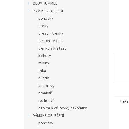
n
OBUV HUMMEL
e
PÁNSKÉ OBLEČENÍ
l
ponožky
dresy
dresy + trenky
funkční prádlo
trenky a kraťasy
kalhoty
mikiny
trika
bundy
soupravy
brankaři
rozhodčí
Varia
čepice a kšiltovky,nákrčníky
DÁMSKÉ OBLEČENÍ
ponožky