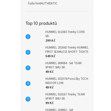
řada hmlAUTHENTIC
Top 10 produktů
HUMMEL 011083-Trenky CORE
SR.
299 Kč
HUMMEL 202642-Trenky HUMMEL
FIRST SEAMLESS SHORT TIGHTS
549 Kč
HUMMEL 006084 - Set TEAM
SPIRIT SMU SR.
49 Kč
HUMMEL 021074-Ponožky TECH
INDOOR LOW
49 Kč
HUMMEL 010167-Trenky TEAM
SPIRIT SMU SR.
99 Kč
HUMMEL 204902 - Set