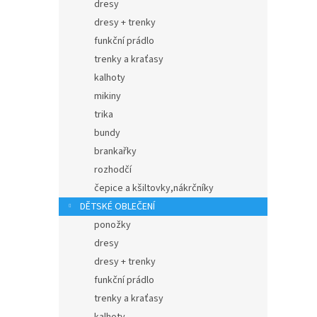
dresy
dresy + trenky
funkční prádlo
trenky a kraťasy
kalhoty
mikiny
trika
bundy
brankařky
rozhodčí
čepice a kšiltovky,nákrčníky
DĚTSKÉ OBLEČENÍ
ponožky
dresy
dresy + trenky
funkční prádlo
trenky a kraťasy