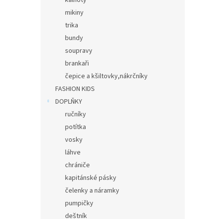
kalhoty
mikiny
trika
bundy
soupravy
brankaři
čepice a kšiltovky,nákrčníky
FASHION KIDS
DOPLŇKY
ručníky
potítka
vosky
láhve
chrániče
kapitánské pásky
čelenky a náramky
pumpičky
deštník