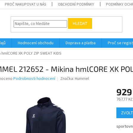
PROČ NAKUPOVAT U NÁS
OBCHODNÍ PODMÍNKY
PODMÍNKY OCH
HLEDAT
ajů
Hodnocení obchodu
Doprava a platba
Proč se regis
a hmlCORE XK POLY ZIP SWEAT KIDS
MEL 212652 - Mikina hmlCORE XK POL
né
noceno
Podrobnosti hodnocení
Značka:
Hummel
ní
929
u
767,77 K
Měrná
ZVOLT
cena:
ek.
sportovní