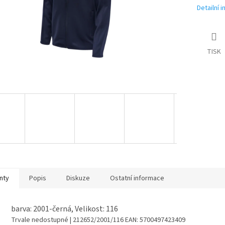
Detailní 
TISK
nty
Popis
Diskuze
Ostatní informace
barva: 2001-černá, Velikost: 116
Trvale nedostupné
| 212652/2001/116
EAN:
5700497423409