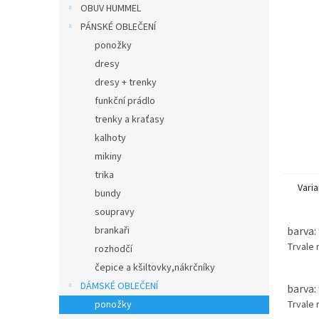
n
OBUV HUMMEL
e
PÁNSKÉ OBLEČENÍ
l
ponožky
dresy
dresy + trenky
funkční prádlo
trenky a kraťasy
kalhoty
mikiny
trika
Varia
bundy
soupravy
barva:
brankaři
Trvale
rozhodčí
čepice a kšiltovky,nákrčníky
DÁMSKÉ OBLEČENÍ
barva:
ponožky
Trvale