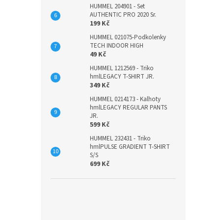
HUMMEL 204901 - Set
AUTHENTIC PRO 2020 Sr.
199 Kč
HUMMEL 021075-Podkolenky
TECH INDOOR HIGH
49 Kč
HUMMEL 1212569 - Triko
hmlLEGACY T-SHIRT JR.
349 Kč
HUMMEL 0214173 - Kalhoty
hmlLEGACY REGULAR PANTS
JR.
599 Kč
HUMMEL 232431 - Triko
hmlPULSE GRADIENT T-SHIRT
S/S
699 Kč