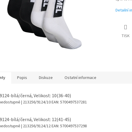
Detailní 
TISK
nty
Popis
Diskuze
Ostatní informace
 9124-bílá/černá, Velikost: 10(36-40)
 nedostupné
| 213256/9124/10
EAN:
5700497537281
 9124-bílá/černá, Velikost: 12(41-45)
 nedostupné
| 213256/9124/12
EAN:
5700497537298