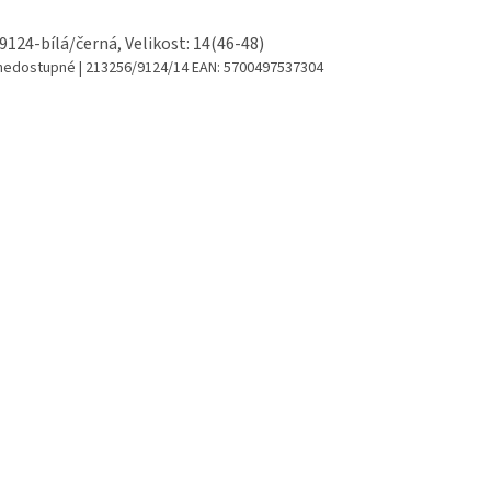
 9124-bílá/černá, Velikost: 14(46-48)
 nedostupné
| 213256/9124/14
EAN:
5700497537304