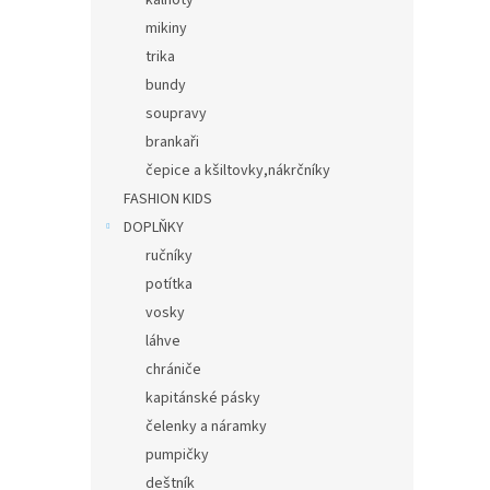
kalhoty
mikiny
trika
bundy
soupravy
brankaři
čepice a kšiltovky,nákrčníky
FASHION KIDS
DOPLŇKY
ručníky
potítka
vosky
láhve
chrániče
kapitánské pásky
čelenky a náramky
pumpičky
deštník