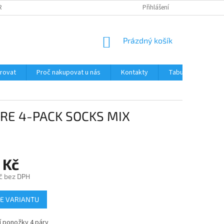
RANY OSOBNÍCH ÚDAJŮ
JAK OVĚŘUJEME RECENZE NAŠEHO E-SHOPU ?
Přihlášení
NÁKUPNÍ
Prázdný košík
KOŠÍK
trovat
Proč nakupovat u nás
Kontakty
Tabulka velikostí
RE 4-PACK SOCKS MIX
 Kč
č bez DPH
E VARIANTU
í ponožky 4 páry