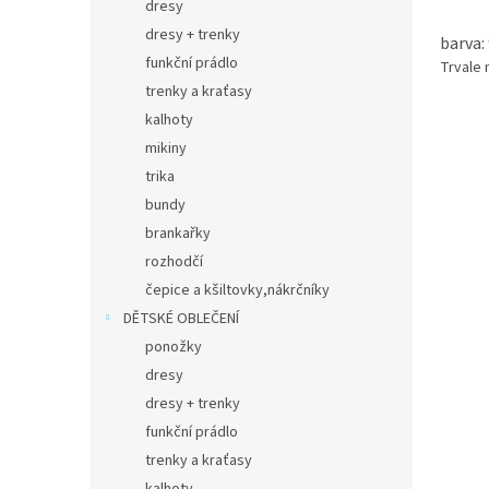
dresy
dresy + trenky
barva:
funkční prádlo
Trvale
trenky a kraťasy
kalhoty
mikiny
trika
bundy
brankařky
rozhodčí
čepice a kšiltovky,nákrčníky
DĚTSKÉ OBLEČENÍ
ponožky
dresy
dresy + trenky
funkční prádlo
trenky a kraťasy