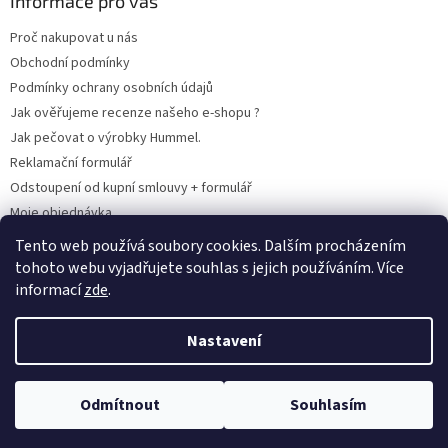
Informace pro vás
Proč nakupovat u nás
Obchodní podmínky
Podmínky ochrany osobních údajů
Jak ověřujeme recenze našeho e-shopu ?
Jak pečovat o výrobky Hummel.
Reklamační formulář
Odstoupení od kupní smlouvy + formulář
Moje objednávka
Odstoupení od smlouvy
Tento web používá soubory cookies. Dalším procházením
tohoto webu vyjadřujete souhlas s jejich používáním. Více
informací
zde
.
Vytvořil Shoptet
Nastavení
Copyright 2026
www.hummel-kluby.cz
. Všechna práva vyhrazena.
Odmítnout
Souhlasím
Upravit nastavení cookies