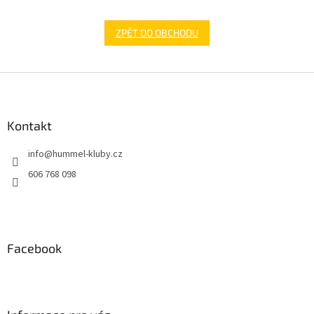
ZPĚT DO OBCHODU
Z
á
p
a
Kontakt
t
info
@
hummel-kluby.cz
í
606 768 098
Facebook