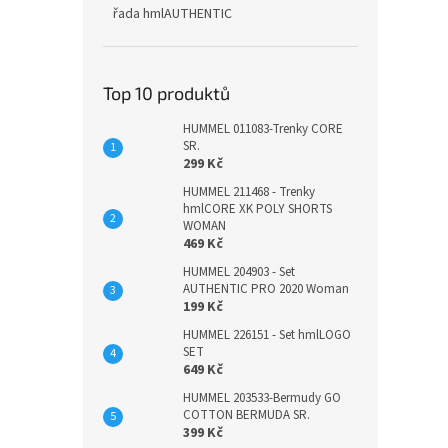
řada hmlAUTHENTIC
Top 10 produktů
HUMMEL 011083-Trenky CORE
SR.
299 Kč
HUMMEL 211468 - Trenky
hmlCORE XK POLY SHORTS
WOMAN
469 Kč
HUMMEL 204903 - Set
AUTHENTIC PRO 2020 Woman
199 Kč
HUMMEL 226151 - Set hmlLOGO
SET
649 Kč
HUMMEL 203533-Bermudy GO
COTTON BERMUDA SR.
399 Kč