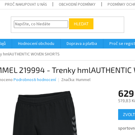
PROČ NAKUPOVAT U NÁS
OBCHODNÍ PODMÍNKY
PODMÍNKY OCH
HLEDAT
ajů
Hodnocení obchodu
Doprava a platba
Proč se regis
nky hmlAUTHENTIC WOVEN SHORTS
MEL 219994 - Trenky hmlAUTHENTI
né
noceno
Podrobnosti hodnocení
Značka:
Hummel
ní
629
u
519,83 K
Měrná
ZVOLT
cena:
ek.
sportovní