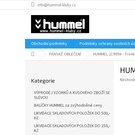
Přejít
info@hummel-kluby.cz
na
obsah
Obchodní podmínky
Podmínky ochrany osobních úd
Domů
PÁNSKÉ OBLEČENÍ
HUMMEL 219994 - Tre
P
HUM
o
Přeskočit
s
Průměr
Neohod
Kategorie
kategorie
t
hodnoce
r
produkt
VÝPRODEJ VZORKŮ A KUSOVÉHO ZBOŽÍ SE
a
je
SLEVOU
0,0
n
BALÍČKY HUMMEL za zvýhodněné ceny
z
n
LIKVIDACE SKLADOVÝCH POLOŽEK DO 500,-
5
í
Kč
hvězdič
p
LIKVIDACE SKLADOVÝCH POLOŽEK DO 250,-
a
Kč