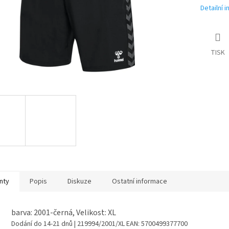
Detailní 
TISK
nty
Popis
Diskuze
Ostatní informace
barva: 2001-černá, Velikost: XL
Dodání do 14-21 dnů
| 219994/2001/XL
EAN:
5700499377700