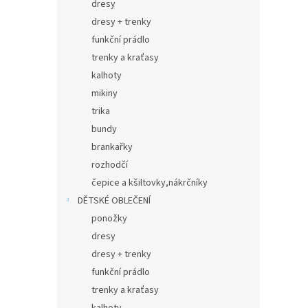
dresy
dresy + trenky
funkční prádlo
trenky a kraťasy
kalhoty
mikiny
trika
bundy
brankařky
rozhodčí
čepice a kšiltovky,nákrčníky
DĚTSKÉ OBLEČENÍ
ponožky
dresy
dresy + trenky
funkční prádlo
trenky a kraťasy