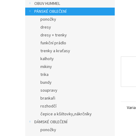
n
OBUV HUMMEL
e
PÁNSKÉ OBLEČENÍ
l
ponožky
dresy
dresy + trenky
funkční prádlo
trenky a kraťasy
kalhoty
mikiny
trika
bundy
soupravy
brankaři
rozhodčí
Varia
čepice a kšiltovky,nákrčníky
DÁMSKÉ OBLEČENÍ
ponožky