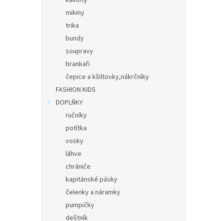
kalhoty
mikiny
trika
bundy
soupravy
brankaři
čepice a kšiltovky,nákrčníky
FASHION KIDS
DOPLŇKY
ručníky
potítka
vosky
láhve
chrániče
kapitánské pásky
čelenky a náramky
pumpičky
deštník