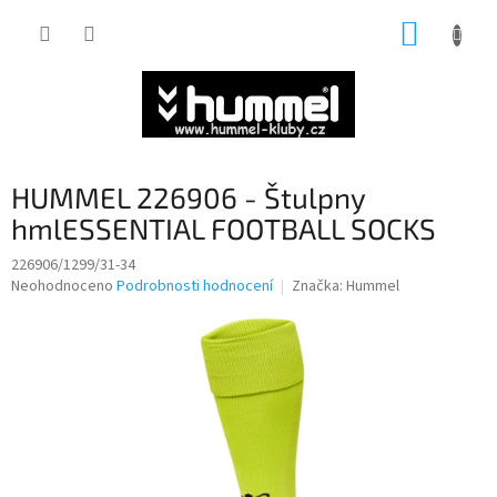
Přejít
NÁKUP
na
obsah
KOŠÍK
HUMMEL 226906 - Štulpny
hmlESSENTIAL FOOTBALL SOCKS
226906/1299/31-34
Průměrné
Neohodnoceno
Podrobnosti hodnocení
Značka:
Hummel
hodnocení
produktu
je
0,0
z
5
hvězdiček.