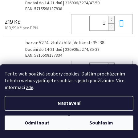
Dodání do 14-21 dnů
| 226906/5274/47-50
EAN:
5715598187938
Do 
219 Kč
180,99 Kč bez DPH
barva: 5274-žlutá/bílá, Velikost: 35-38
Dodání do 14-21 dnů
| 226906/5274/35-38
EAN:
5715598187334
Do 
219 Kč
Tento web používá soubory cookies. Dalším procházením
180,99 Kč bez DPH
tohoto webu vyjadřujete souhlas s jejich používáním. Více
informací
zde
.
barva: 5274-žlutá/bílá, Velikost: 43-46
Dodání do 14-21 dnů
| 226906/5274/43-46
EAN:
5715598187730
Nastavení
Do 
219 Kč
180,99 Kč bez DPH
Odmítnout
Souhlasím
barva: 5274-žlutá/bílá, Velikost: 39-42