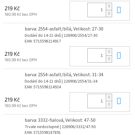
Do 
219 Kč
180,99 Kč bez DPH
barva: 2554-asfalt/bílá, Velikost: 27-30
Dodání do 14-21 dnů
| 226906/2554/27-30
EAN:
5715598214917
Do 
219 Kč
180,99 Kč bez DPH
barva: 2554-asfalt/bílá, Velikost: 31-34
Dodání do 14-21 dnů
| 226906/2554/31-34
EAN:
5715598214924
Do 
219 Kč
180,99 Kč bez DPH
barva: 3332-fialová, Velikost: 47-50
Trvale nedostupné
| 226906/3332/47-50
EAN:
5715598187891