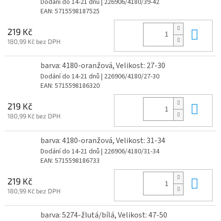
Dodání do 14-21 dnů
| 226906/4180/39-42
EAN:
5715598187525
Do 
219 Kč
180,99 Kč bez DPH
barva: 4180-oranžová, Velikost: 27-30
Dodání do 14-21 dnů
| 226906/4180/27-30
EAN:
5715598186320
Do 
219 Kč
180,99 Kč bez DPH
barva: 4180-oranžová, Velikost: 31-34
Dodání do 14-21 dnů
| 226906/4180/31-34
EAN:
5715598186733
Do 
219 Kč
180,99 Kč bez DPH
barva: 5274-žlutá/bílá, Velikost: 47-50