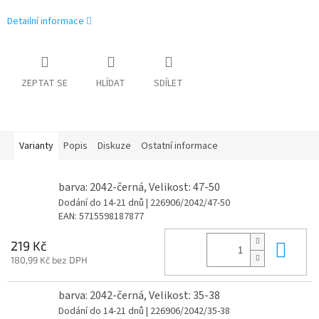
Detailní informace
ZEPTAT SE
HLÍDAT
SDÍLET
Varianty
Popis
Diskuze
Ostatní informace
barva: 2042-černá, Velikost: 47-50
Dodání do 14-21 dnů
| 226906/2042/47-50
EAN:
5715598187877
Do 
219 Kč
180,99 Kč bez DPH
barva: 2042-černá, Velikost: 35-38
Dodání do 14-21 dnů
| 226906/2042/35-38