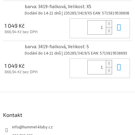
barva: 3419-fialková, Velikost: XS
Dodání do 14-21 dnů
| 235285/3419/XS
EAN:
5715819538808
Do 
1 049 Kč
866,94 Kč bez DPH
barva: 3419-fialková, Velikost: S
Dodání do 14-21 dnů
| 235285/3419/S
EAN:
5715819538693
Do 
1 049 Kč
866,94 Kč bez DPH
Z
á
p
a
Kontakt
t
info
@
hummel-kluby.cz
í