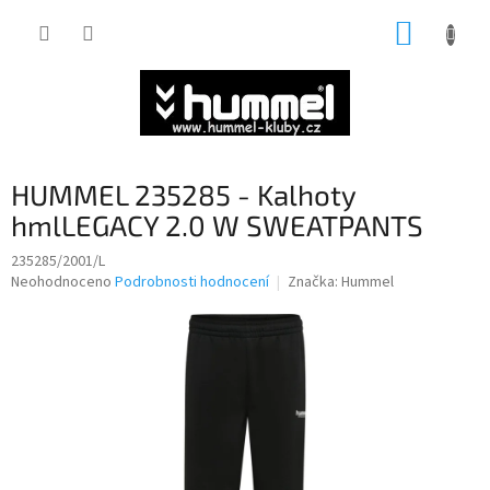
Přejít
NÁKUP
na
obsah
KOŠÍK
HUMMEL 235285 - Kalhoty
hmlLEGACY 2.0 W SWEATPANTS
235285/2001/L
Průměrné
Neohodnoceno
Podrobnosti hodnocení
Značka:
Hummel
hodnocení
produktu
je
0,0
z
5
hvězdiček.