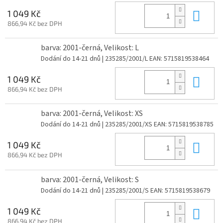
Do 
1 049 Kč
866,94 Kč bez DPH
barva: 2001-černá, Velikost: L
Dodání do 14-21 dnů
| 235285/2001/L
EAN:
5715819538464
Do 
1 049 Kč
866,94 Kč bez DPH
barva: 2001-černá, Velikost: XS
Dodání do 14-21 dnů
| 235285/2001/XS
EAN:
5715819538785
Do 
1 049 Kč
866,94 Kč bez DPH
barva: 2001-černá, Velikost: S
Dodání do 14-21 dnů
| 235285/2001/S
EAN:
5715819538679
Do 
1 049 Kč
866,94 Kč bez DPH