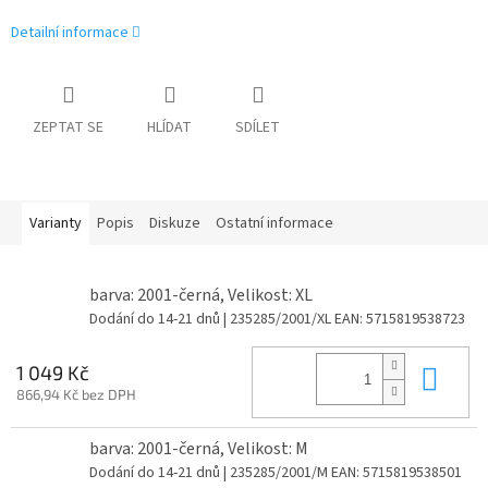
Detailní informace
ZEPTAT SE
HLÍDAT
SDÍLET
Varianty
Popis
Diskuze
Ostatní informace
barva: 2001-černá, Velikost: XL
Dodání do 14-21 dnů
| 235285/2001/XL
EAN:
5715819538723
Do 
1 049 Kč
866,94 Kč bez DPH
barva: 2001-černá, Velikost: M
Dodání do 14-21 dnů
| 235285/2001/M
EAN:
5715819538501