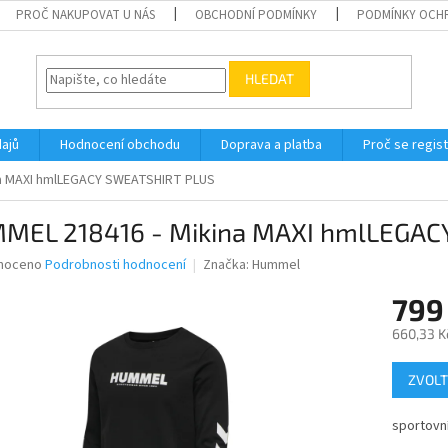
PROČ NAKUPOVAT U NÁS
OBCHODNÍ PODMÍNKY
PODMÍNKY OCH
HLEDAT
ajů
Hodnocení obchodu
Doprava a platba
Proč se regis
na MAXI hmlLEGACY SWEATSHIRT PLUS
MEL 218416 - Mikina MAXI hmlLEGAC
né
noceno
Podrobnosti hodnocení
Značka:
Hummel
ní
799
u
660,33 K
Měrná
ZVOLT
cena:
ek.
sportovní