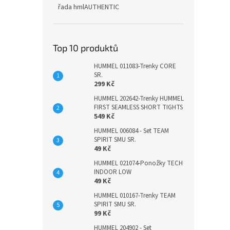
řada hmlAUTHENTIC
Top 10 produktů
HUMMEL 011083-Trenky CORE
SR.
299 Kč
HUMMEL 202642-Trenky HUMMEL
FIRST SEAMLESS SHORT TIGHTS
549 Kč
HUMMEL 006084 - Set TEAM
SPIRIT SMU SR.
49 Kč
HUMMEL 021074-Ponožky TECH
INDOOR LOW
49 Kč
HUMMEL 010167-Trenky TEAM
SPIRIT SMU SR.
99 Kč
HUMMEL 204902 - Set