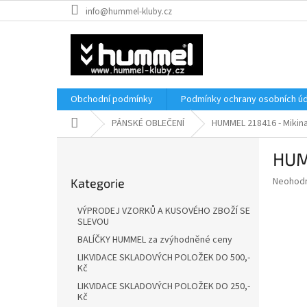
Přejít
info@hummel-kluby.cz
na
obsah
Obchodní podmínky
Podmínky ochrany osobních úd
Domů
PÁNSKÉ OBLEČENÍ
HUMMEL 218416 - Miki
P
HUM
o
Přeskočit
s
Průměr
Neohod
Kategorie
kategorie
t
hodnoce
r
produkt
VÝPRODEJ VZORKŮ A KUSOVÉHO ZBOŽÍ SE
a
je
SLEVOU
0,0
n
BALÍČKY HUMMEL za zvýhodněné ceny
z
n
LIKVIDACE SKLADOVÝCH POLOŽEK DO 500,-
5
í
Kč
hvězdič
p
LIKVIDACE SKLADOVÝCH POLOŽEK DO 250,-
a
Kč