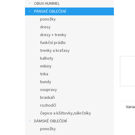
n
OBUV HUMMEL
e
PÁNSKÉ OBLEČENÍ
l
ponožky
dresy
dresy + trenky
funkční prádlo
trenky a kraťasy
kalhoty
mikiny
trika
bundy
soupravy
brankaři
rozhodčí
Varia
čepice a kšiltovky,nákrčníky
DÁMSKÉ OBLEČENÍ
ponožky