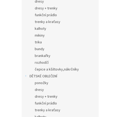
dresy
dresy + trenky
funkční prádlo
trenky a kraťasy
kalhoty
mikiny
trika
bundy
brankařky
rozhodčí
čepice a kšiltovky,nákrčníky
DĚTSKÉ OBLEČENÍ
ponožky
dresy
dresy + trenky
funkční prádlo
trenky a kraťasy