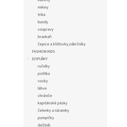
kalhoty
mikiny
trika
bundy
soupravy
brankaři
čepice a kšiltovky,nákrčníky
FASHION KIDS
DOPLŇKY
ručníky
potítka
vosky
láhve
chrániče
kapitánské pásky
čelenky a náramky
pumpičky
deštník