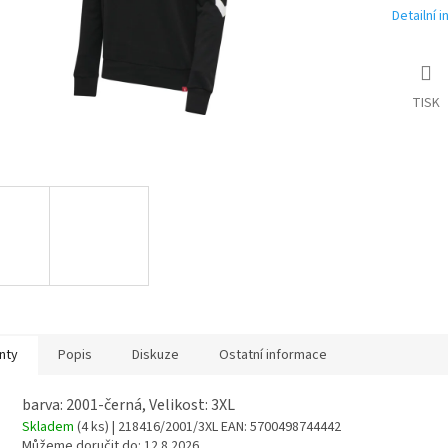
Detailní 
TISK
nty
Popis
Diskuze
Ostatní informace
barva: 2001-černá, Velikost: 3XL
Skladem
(4 ks)
| 218416/2001/3XL
EAN:
5700498744442
Můžeme doručit do:
12.8.2026