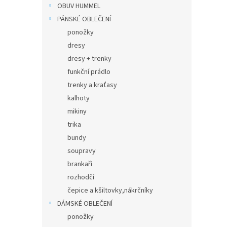
n
OBUV HUMMEL
e
PÁNSKÉ OBLEČENÍ
l
ponožky
dresy
dresy + trenky
funkční prádlo
trenky a kraťasy
kalhoty
mikiny
trika
bundy
soupravy
brankaři
rozhodčí
čepice a kšiltovky,nákrčníky
DÁMSKÉ OBLEČENÍ
ponožky