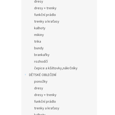
dresy
dresy + trenky
funkční prádlo
trenky a kraťasy
kalhoty
mikiny
trika
bundy
brankařky
rozhodčí
čepice a kšiltovky,nákrčníky
DĚTSKÉ OBLEČENÍ
ponožky
dresy
dresy + trenky
funkční prádlo
trenky a kraťasy