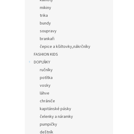
kalhoty
mikiny
trika
bundy
soupravy
brankaři
čepice a kšiltovky,nákrčníky
FASHION KIDS
DOPLŇKY
ručníky
potítka
vosky
láhve
chrániče
kapitánské pásky
čelenky a náramky
pumpičky
deštník