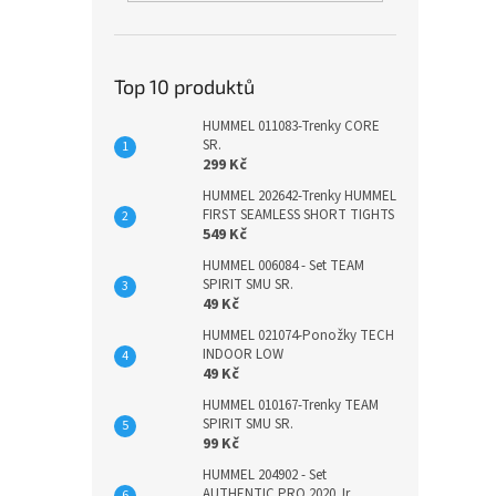
Top 10 produktů
HUMMEL 011083-Trenky CORE
SR.
299 Kč
HUMMEL 202642-Trenky HUMMEL
FIRST SEAMLESS SHORT TIGHTS
549 Kč
HUMMEL 006084 - Set TEAM
SPIRIT SMU SR.
49 Kč
HUMMEL 021074-Ponožky TECH
INDOOR LOW
49 Kč
HUMMEL 010167-Trenky TEAM
SPIRIT SMU SR.
99 Kč
HUMMEL 204902 - Set
AUTHENTIC PRO 2020 Jr.