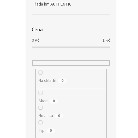
řada hmlAUTHENTIC
Cena
0
Kč
1
Kč
Na skladě
0
Akce
0
Novinka
0
Tip
0