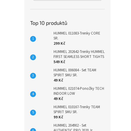
Top 10 produktů
HUMMEL 011083-Trenky CORE
SR.
299 Kč
HUMMEL 202642-Trenky HUMMEL
FIRST SEAMLESS SHORT TIGHTS
549 Kč
HUMMEL 006084 - Set TEAM
SPIRIT SMU SR.
49 Kč
HUMMEL 021074-Ponožky TECH
INDOOR LOW
49 Kč
HUMMEL 010167-Trenky TEAM
SPIRIT SMU SR.
99 Kč
HUMMEL 204902 - Set
AUTHENTIC PRO 2020 Jr.