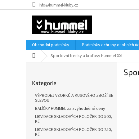
Přejít
info@hummel-kluby.cz
na
obsah
Obchodní podmínky
Podmínky ochrany osobních úd
Domů
Sportovní trenky a kraťasy Hummel XXL
P
Spo
o
Přeskočit
s
Kategorie
kategorie
t
r
VÝPRODEJ VZORKŮ A KUSOVÉHO ZBOŽÍ SE
a
SLEVOU
n
BALÍČKY HUMMEL za zvýhodněné ceny
n
LIKVIDACE SKLADOVÝCH POLOŽEK DO 500,-
í
Kč
p
LIKVIDACE SKLADOVÝCH POLOŽEK DO 250,-
a
Kč