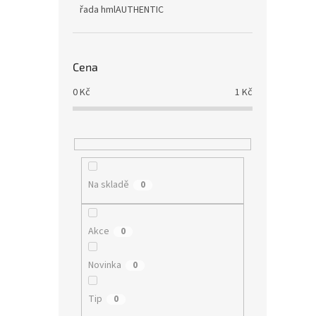
řada hmlAUTHENTIC
Cena
0
Kč
1
Kč
Na skladě
0
Akce
0
Novinka
0
Tip
0