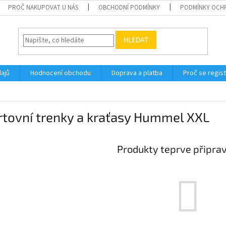
PROČ NAKUPOVAT U NÁS
OBCHODNÍ PODMÍNKY
PODMÍNKY OCH
HLEDAT
ajů
Hodnocení obchodu
Doprava a platba
Proč se regis
rtovní trenky a kraťasy Hummel XXL
Produkty teprve připra