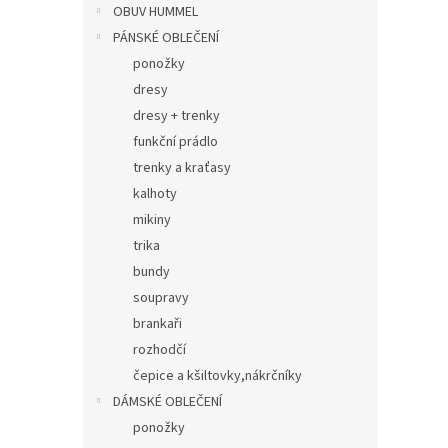
n
OBUV HUMMEL
e
PÁNSKÉ OBLEČENÍ
l
ponožky
dresy
dresy + trenky
funkční prádlo
trenky a kraťasy
kalhoty
mikiny
trika
bundy
soupravy
brankaři
rozhodčí
čepice a kšiltovky,nákrčníky
DÁMSKÉ OBLEČENÍ
ponožky