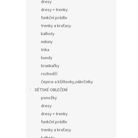
dresy
dresy + trenky
funkční prádlo
trenky a kraťasy
kalhoty
mikiny
trika
bundy
brankařky
rozhodčí
čepice a kšiltovky,nákrčníky
DĚTSKÉ OBLEČENÍ
ponožky
dresy
dresy + trenky
funkční prádlo
trenky a kraťasy