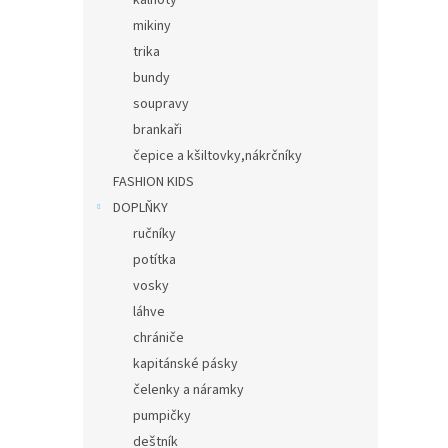
kalhoty
mikiny
trika
bundy
soupravy
brankaři
čepice a kšiltovky,nákrčníky
FASHION KIDS
DOPLŇKY
ručníky
potítka
vosky
láhve
chrániče
kapitánské pásky
čelenky a náramky
pumpičky
deštník