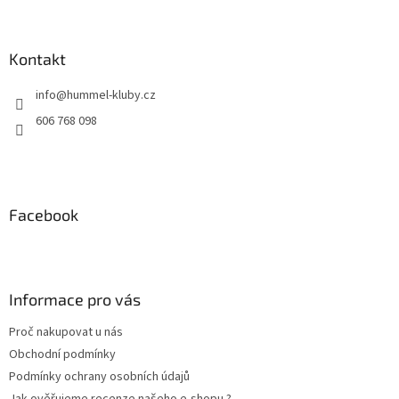
á
p
a
Kontakt
t
info
@
hummel-kluby.cz
í
606 768 098
Facebook
Informace pro vás
Proč nakupovat u nás
Obchodní podmínky
Podmínky ochrany osobních údajů
Jak ověřujeme recenze našeho e-shopu ?