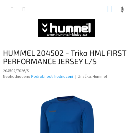
Přejít
NÁKUP
na
obsah
KOŠÍK
HUMMEL 204502 - Triko HML FIRST
PERFORMANCE JERSEY L/S
204502/7026/S
Průměrné
Neohodnoceno
Podrobnosti hodnocení
Značka:
Hummel
hodnocení
produktu
je
0,0
z
5
hvězdiček.