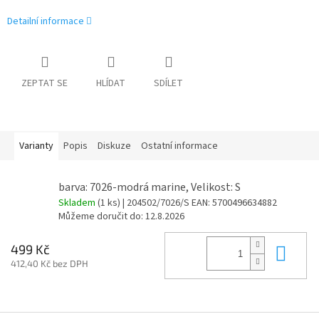
Detailní informace
ZEPTAT SE
HLÍDAT
SDÍLET
Varianty
Popis
Diskuze
Ostatní informace
barva: 7026-modrá marine, Velikost: S
Skladem
(1 ks)
| 204502/7026/S
EAN:
5700496634882
Můžeme doručit do:
12.8.2026
Do 
499 Kč
412,40 Kč bez DPH
Z