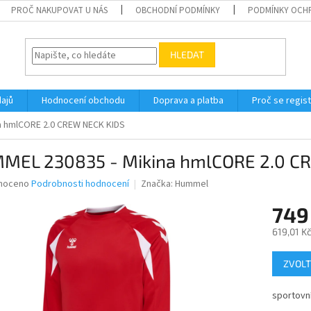
PROČ NAKUPOVAT U NÁS
OBCHODNÍ PODMÍNKY
PODMÍNKY OCH
HLEDAT
ajů
Hodnocení obchodu
Doprava a platba
Proč se regis
a hmlCORE 2.0 CREW NECK KIDS
MEL 230835 - Mikina hmlCORE 2.0 C
né
noceno
Podrobnosti hodnocení
Značka:
Hummel
ní
749
u
619,01 K
Měrná
ZVOLT
cena:
ek.
sportovní