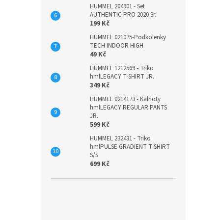
HUMMEL 204901 - Set
AUTHENTIC PRO 2020 Sr.
199 Kč
HUMMEL 021075-Podkolenky
TECH INDOOR HIGH
49 Kč
HUMMEL 1212569 - Triko
hmlLEGACY T-SHIRT JR.
349 Kč
HUMMEL 0214173 - Kalhoty
hmlLEGACY REGULAR PANTS
JR.
599 Kč
HUMMEL 232431 - Triko
hmlPULSE GRADIENT T-SHIRT
S/S
699 Kč