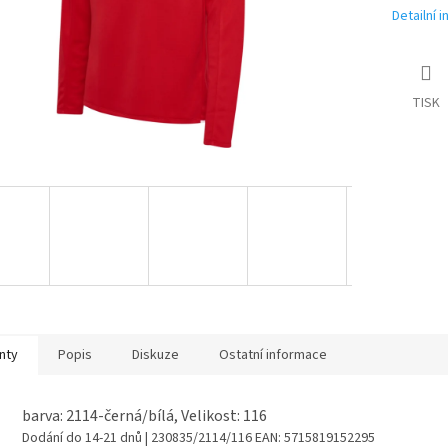
Detailní 
TISK
nty
Popis
Diskuze
Ostatní informace
barva: 2114-černá/bílá, Velikost: 116
Dodání do 14-21 dnů
| 230835/2114/116
EAN:
5715819152295