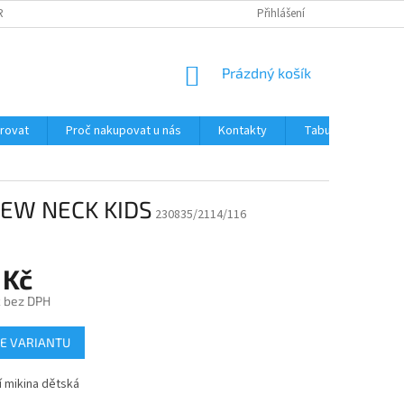
RANY OSOBNÍCH ÚDAJŮ
JAK OVĚŘUJEME RECENZE NAŠEHO E-SHOPU ?
Přihlášení
NÁKUPNÍ
Prázdný košík
KOŠÍK
trovat
Proč nakupovat u nás
Kontakty
Tabulka velikostí
REW NECK KIDS
230835/2114/116
 Kč
č bez DPH
E VARIANTU
 mikina dětská