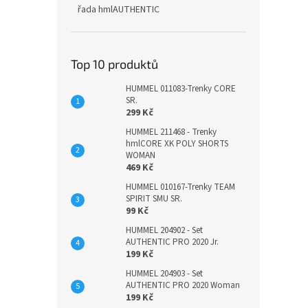
řada hmlAUTHENTIC
Top 10 produktů
HUMMEL 011083-Trenky CORE
SR.
299 Kč
HUMMEL 211468 - Trenky
hmlCORE XK POLY SHORTS
WOMAN
469 Kč
HUMMEL 010167-Trenky TEAM
SPIRIT SMU SR.
99 Kč
HUMMEL 204902 - Set
AUTHENTIC PRO 2020 Jr.
199 Kč
HUMMEL 204903 - Set
AUTHENTIC PRO 2020 Woman
199 Kč