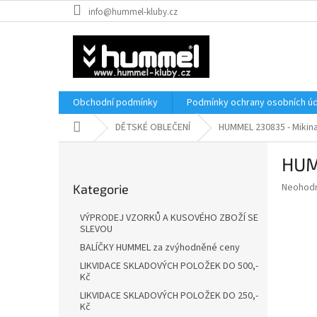
Přejít
info@hummel-kluby.cz
na
obsah
Obchodní podmínky
Podmínky ochrany osobních úd
Domů
DĚTSKÉ OBLEČENÍ
HUMMEL 230835 - Mikin
P
HUM
o
Přeskočit
s
Průměr
Neohod
Kategorie
kategorie
t
hodnoce
r
produkt
VÝPRODEJ VZORKŮ A KUSOVÉHO ZBOŽÍ SE
a
je
SLEVOU
0,0
n
BALÍČKY HUMMEL za zvýhodněné ceny
z
n
LIKVIDACE SKLADOVÝCH POLOŽEK DO 500,-
5
í
Kč
hvězdič
p
LIKVIDACE SKLADOVÝCH POLOŽEK DO 250,-
a
Kč