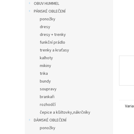
n
OBUV HUMMEL
e
PÁNSKÉ OBLEČENÍ
l
ponožky
dresy
dresy + trenky
funkční prádlo
trenky a kraťasy
kalhoty
mikiny
trika
bundy
soupravy
brankaři
rozhodčí
Varia
čepice a kšiltovky,nákrčníky
DÁMSKÉ OBLEČENÍ
ponožky