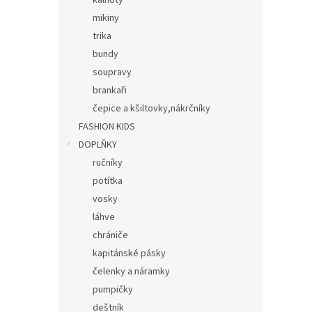
kalhoty
mikiny
trika
bundy
soupravy
brankaři
čepice a kšiltovky,nákrčníky
FASHION KIDS
DOPLŇKY
ručníky
potítka
vosky
láhve
chrániče
kapitánské pásky
čelenky a náramky
pumpičky
deštník