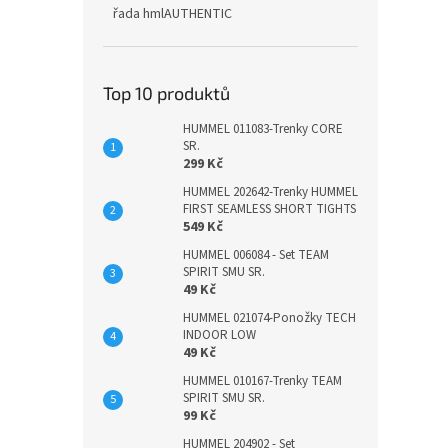
řada hmlAUTHENTIC
Top 10 produktů
HUMMEL 011083-Trenky CORE
SR.
299 Kč
HUMMEL 202642-Trenky HUMMEL
FIRST SEAMLESS SHORT TIGHTS
549 Kč
HUMMEL 006084 - Set TEAM
SPIRIT SMU SR.
49 Kč
HUMMEL 021074-Ponožky TECH
INDOOR LOW
49 Kč
HUMMEL 010167-Trenky TEAM
SPIRIT SMU SR.
99 Kč
HUMMEL 204902 - Set