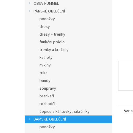
n
OBUV HUMMEL
e
PÁNSKÉ OBLEČENÍ
l
ponožky
dresy
dresy + trenky
funkční prádlo
trenky a kraťasy
kalhoty
mikiny
trika
bundy
soupravy
brankaři
rozhodčí
Varia
čepice a kšiltovky,nákrčníky
DÁMSKÉ OBLEČENÍ
ponožky