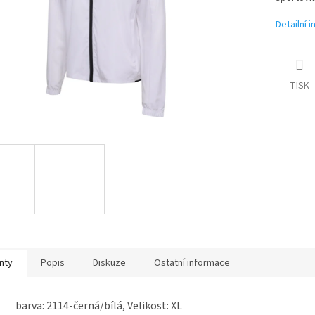
Detailní 
TISK
nty
Popis
Diskuze
Ostatní informace
barva: 2114-černá/bílá, Velikost: XL