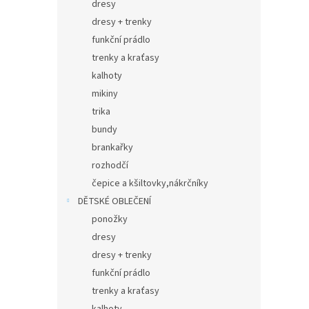
dresy
dresy + trenky
funkční prádlo
trenky a kraťasy
kalhoty
mikiny
trika
bundy
brankařky
rozhodčí
čepice a kšiltovky,nákrčníky
DĚTSKÉ OBLEČENÍ
ponožky
dresy
dresy + trenky
funkční prádlo
trenky a kraťasy