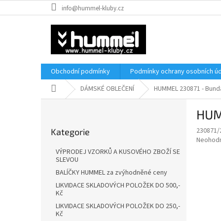
Přejít
info@hummel-kluby.cz
na
obsah
Obchodní podmínky
Podmínky ochrany osobních úd
Domů
DÁMSKÉ OBLEČENÍ
HUMMEL 230871 - Bun
P
HUM
o
Přeskočit
s
230871/
Kategorie
kategorie
t
Průměr
Neohod
r
hodnoce
VÝPRODEJ VZORKŮ A KUSOVÉHO ZBOŽÍ SE
a
produkt
SLEVOU
je
n
BALÍČKY HUMMEL za zvýhodněné ceny
0,0
n
LIKVIDACE SKLADOVÝCH POLOŽEK DO 500,-
z
í
Kč
5
p
hvězdič
LIKVIDACE SKLADOVÝCH POLOŽEK DO 250,-
a
Kč