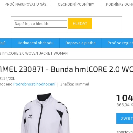
PROČ NAKUPOVAT U NÁS
OBCHODNÍ PODMÍNKY
PODMÍNKY OCH
HLEDAT
ajů
Hodnocení obchodu
Doprava a platba
Proč se regis
da hmlCORE 2.0 WOVEN JACKET WOMAN
MEL 230871 - Bunda hmlCORE 2.0 
2114/2XL
né
noceno
Podrobnosti hodnocení
Značka:
Hummel
ní
1 0
u
866,94 K
Měrná
ZVOLT
cena:
ek.
sportovn