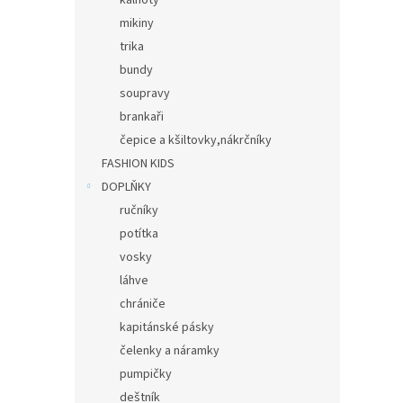
kalhoty
mikiny
trika
bundy
soupravy
brankaři
čepice a kšiltovky,nákrčníky
FASHION KIDS
DOPLŇKY
ručníky
potítka
vosky
láhve
chrániče
kapitánské pásky
čelenky a náramky
pumpičky
deštník