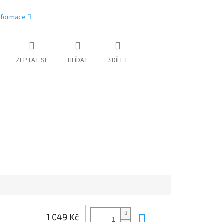
informace
ZEPTAT SE
HLÍDAT
SDÍLET
Do košíku
1 049 Kč