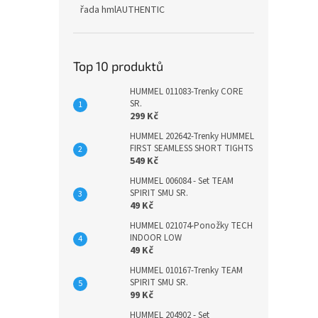
řada hmlAUTHENTIC
Top 10 produktů
HUMMEL 011083-Trenky CORE
SR.
299 Kč
HUMMEL 202642-Trenky HUMMEL
FIRST SEAMLESS SHORT TIGHTS
549 Kč
HUMMEL 006084 - Set TEAM
SPIRIT SMU SR.
49 Kč
HUMMEL 021074-Ponožky TECH
INDOOR LOW
49 Kč
HUMMEL 010167-Trenky TEAM
SPIRIT SMU SR.
99 Kč
HUMMEL 204902 - Set