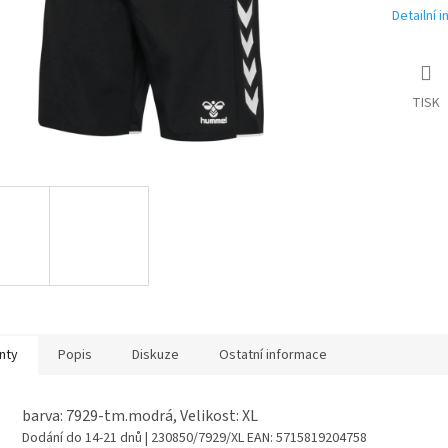
Detailní 
TISK
nty
Popis
Diskuze
Ostatní informace
barva: 7929-tm.modrá, Velikost: XL
Dodání do 14-21 dnů
| 230850/7929/XL
EAN:
5715819204758