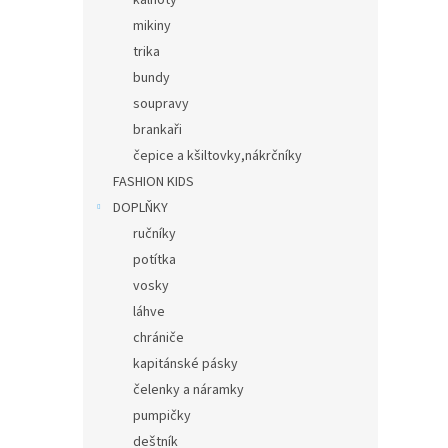
kalhoty
mikiny
trika
bundy
soupravy
brankaři
čepice a kšiltovky,nákrčníky
FASHION KIDS
DOPLŇKY
ručníky
potítka
vosky
láhve
chrániče
kapitánské pásky
čelenky a náramky
pumpičky
deštník