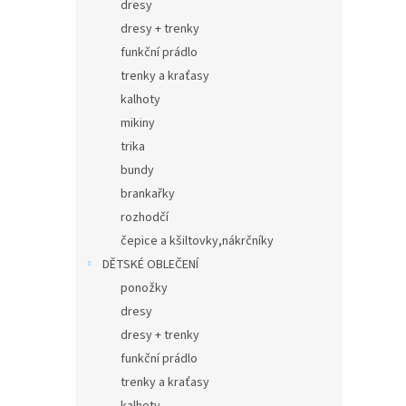
dresy
dresy + trenky
funkční prádlo
trenky a kraťasy
kalhoty
mikiny
trika
bundy
brankařky
rozhodčí
čepice a kšiltovky,nákrčníky
DĚTSKÉ OBLEČENÍ
ponožky
dresy
dresy + trenky
funkční prádlo
trenky a kraťasy