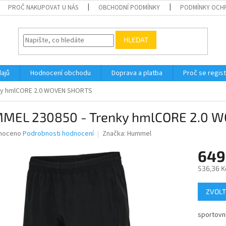
PROČ NAKUPOVAT U NÁS
OBCHODNÍ PODMÍNKY
PODMÍNKY OCH
HLEDAT
ajů
Hodnocení obchodu
Doprava a platba
Proč se regis
ky hmlCORE 2.0 WOVEN SHORTS
MEL 230850 - Trenky hmlCORE 2.0 
né
noceno
Podrobnosti hodnocení
Značka:
Hummel
ní
649
u
536,36 K
Měrná
ZVOLT
cena:
ek.
sportovní