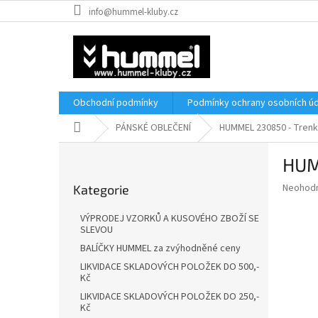
Přejít
info@hummel-kluby.cz
na
obsah
Obchodní podmínky
Podmínky ochrany osobních úd
Domů
PÁNSKÉ OBLEČENÍ
HUMMEL 230850 - Tren
P
HUM
o
Přeskočit
s
Průměr
Neohod
Kategorie
kategorie
t
hodnoce
r
produkt
VÝPRODEJ VZORKŮ A KUSOVÉHO ZBOŽÍ SE
a
je
SLEVOU
0,0
n
BALÍČKY HUMMEL za zvýhodněné ceny
z
n
LIKVIDACE SKLADOVÝCH POLOŽEK DO 500,-
5
í
Kč
hvězdič
p
LIKVIDACE SKLADOVÝCH POLOŽEK DO 250,-
a
Kč