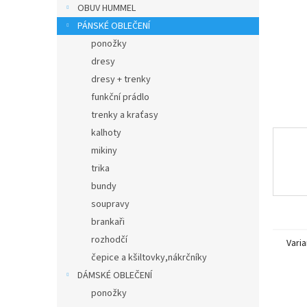
n
OBUV HUMMEL
e
PÁNSKÉ OBLEČENÍ
l
ponožky
dresy
dresy + trenky
funkční prádlo
trenky a kraťasy
kalhoty
mikiny
trika
bundy
soupravy
brankaři
rozhodčí
Varia
čepice a kšiltovky,nákrčníky
DÁMSKÉ OBLEČENÍ
ponožky