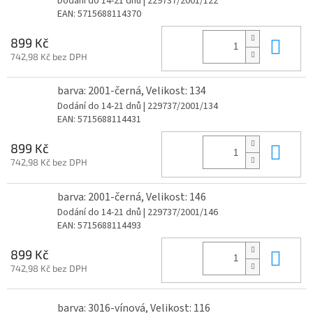
Dodání do 14-21 dnů
| 229737/2001/122
EAN:
5715688114370
Do 
899 Kč
742,98 Kč bez DPH
barva: 2001-černá, Velikost: 134
Dodání do 14-21 dnů
| 229737/2001/134
EAN:
5715688114431
Do 
899 Kč
742,98 Kč bez DPH
barva: 2001-černá, Velikost: 146
Dodání do 14-21 dnů
| 229737/2001/146
EAN:
5715688114493
Do 
899 Kč
742,98 Kč bez DPH
barva: 3016-vínová, Velikost: 116