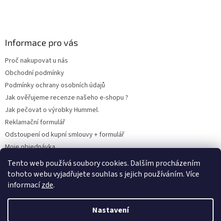
Informace pro vás
Proč nakupovat u nás
Obchodní podmínky
Podmínky ochrany osobních údajů
Jak ověřujeme recenze našeho e-shopu ?
Jak pečovat o výrobky Hummel.
Reklamační formulář
Odstoupení od kupní smlouvy + formulář
Moje objednávka
Odstoupení od smlouvy
Tento web používá soubory cookies. Dalším procházením
tohoto webu vyjadřujete souhlas s jejich používáním. Více
informací
zde
.
Vytvořil Shoptet
Nastavení