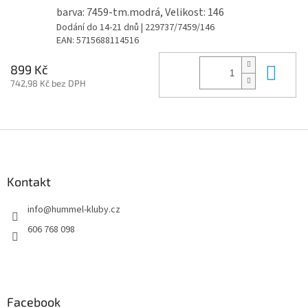
barva: 7459-tm.modrá, Velikost: 146
Dodání do 14-21 dnů
| 229737/7459/146
EAN:
5715688114516
Do 
899 Kč
742,98 Kč bez DPH
Z
á
p
a
Kontakt
t
info
@
hummel-kluby.cz
í
606 768 098
Facebook