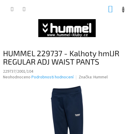
Přejít
NÁKUP
na
obsah
KOŠÍK
HUMMEL 229737 - Kalhoty hmlJR
REGULAR ADJ WAIST PANTS
229737/2001/104
Průměrné
Neohodnoceno
Podrobnosti hodnocení
Značka:
Hummel
hodnocení
produktu
je
0,0
z
5
hvězdiček.