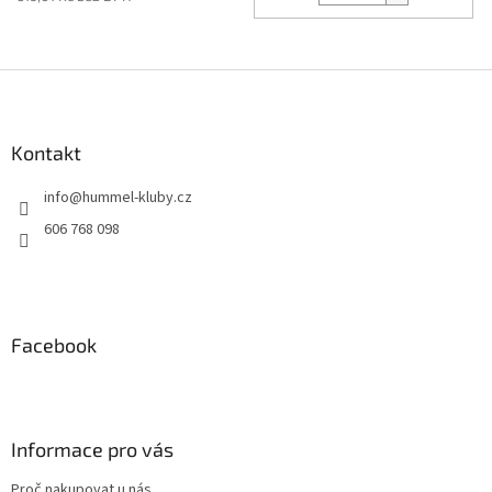
Z
á
p
a
Kontakt
t
info
@
hummel-kluby.cz
í
606 768 098
Facebook
Informace pro vás
Proč nakupovat u nás