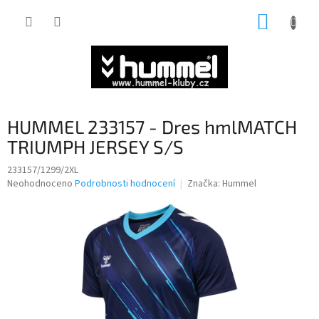
Přejít
NÁKUP
na
obsah
KOŠÍK
HUMMEL 233157 - Dres hmlMATCH
TRIUMPH JERSEY S/S
233157/1299/2XL
Průměrné
Neohodnoceno
Podrobnosti hodnocení
Značka:
Hummel
hodnocení
produktu
je
0,0
z
5
hvězdiček.