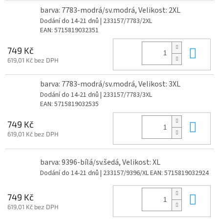
barva: 7783-modrá/sv.modrá, Velikost: 2XL
Dodání do 14-21 dnů
| 233157/7783/2XL
EAN:
5715819032351
Do 
749 Kč
619,01 Kč bez DPH
barva: 7783-modrá/sv.modrá, Velikost: 3XL
Dodání do 14-21 dnů
| 233157/7783/3XL
EAN:
5715819032535
Do 
749 Kč
619,01 Kč bez DPH
barva: 9396-bílá/sv.šedá, Velikost: XL
Dodání do 14-21 dnů
| 233157/9396/XL
EAN:
5715819032924
Do 
749 Kč
619,01 Kč bez DPH