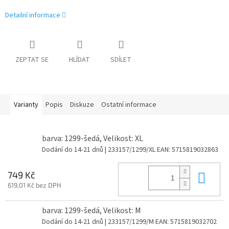
Detailní informace
ZEPTAT SE
HLÍDAT
SDÍLET
Varianty
Popis
Diskuze
Ostatní informace
barva: 1299-šedá, Velikost: XL
Dodání do 14-21 dnů
| 233157/1299/XL
EAN:
5715819032863
Do 
749 Kč
619,01 Kč bez DPH
barva: 1299-šedá, Velikost: M
Dodání do 14-21 dnů
| 233157/1299/M
EAN:
5715819032702