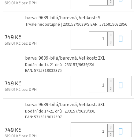
619,01 Kč bez DPH
barva: 9639-bílá/barevná, Velikost: S
Trvale nedostupné
| 233157/9639/S
EAN:
5715819032856
Do 
749 Kč
619,01 Kč bez DPH
barva: 9639-bílá/barevná, Velikost: 2XL
Dodání do 14-21 dnů
| 233157/9639/2XL
EAN:
5715819032375
Do 
749 Kč
619,01 Kč bez DPH
barva: 9639-bílá/barevná, Velikost: 3XL
Dodání do 14-21 dnů
| 233157/9639/3XL
EAN:
5715819032597
Do 
749 Kč
619,01 Kč bez DPH