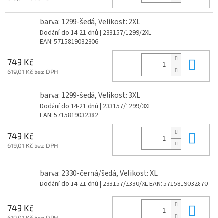
barva: 1299-šedá, Velikost: 2XL
Dodání do 14-21 dnů
| 233157/1299/2XL
EAN:
5715819032306
Do 
749 Kč
619,01 Kč bez DPH
barva: 1299-šedá, Velikost: 3XL
Dodání do 14-21 dnů
| 233157/1299/3XL
EAN:
5715819032382
Do 
749 Kč
619,01 Kč bez DPH
barva: 2330-černá/šedá, Velikost: XL
Dodání do 14-21 dnů
| 233157/2330/XL
EAN:
5715819032870
Do 
749 Kč
619,01 Kč bez DPH