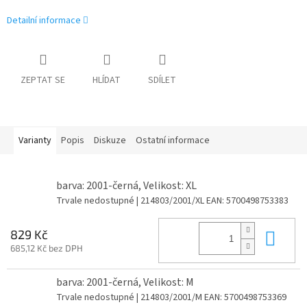
Detailní informace
ZEPTAT SE
HLÍDAT
SDÍLET
Varianty
Popis
Diskuze
Ostatní informace
barva: 2001-černá, Velikost: XL
Trvale nedostupné
| 214803/2001/XL
EAN:
5700498753383
Do 
829 Kč
685,12 Kč bez DPH
barva: 2001-černá, Velikost: M
Trvale nedostupné
| 214803/2001/M
EAN:
5700498753369