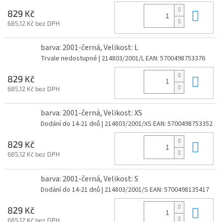
Do 
829 Kč
685,12 Kč bez DPH
barva: 2001-černá, Velikost: L
Trvale nedostupné
| 214803/2001/L
EAN:
5700498753376
Do 
829 Kč
685,12 Kč bez DPH
barva: 2001-černá, Velikost: XS
Dodání do 14-21 dnů
| 214803/2001/XS
EAN:
5700498753352
Do 
829 Kč
685,12 Kč bez DPH
barva: 2001-černá, Velikost: S
Dodání do 14-21 dnů
| 214803/2001/S
EAN:
5700498135417
Do 
829 Kč
685,12 Kč bez DPH