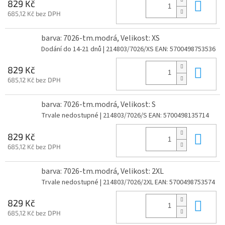
Do 
829 Kč
685,12 Kč bez DPH
barva: 7026-tm.modrá, Velikost: XS
Dodání do 14-21 dnů
| 214803/7026/XS
EAN:
5700498753536
Do 
829 Kč
685,12 Kč bez DPH
barva: 7026-tm.modrá, Velikost: S
Trvale nedostupné
| 214803/7026/S
EAN:
5700498135714
Do 
829 Kč
685,12 Kč bez DPH
barva: 7026-tm.modrá, Velikost: 2XL
Trvale nedostupné
| 214803/7026/2XL
EAN:
5700498753574
Do 
829 Kč
685,12 Kč bez DPH