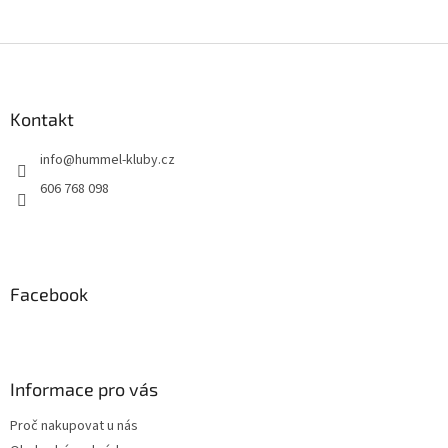
Z
á
p
a
Kontakt
t
info
@
hummel-kluby.cz
í
606 768 098
Facebook
Informace pro vás
Proč nakupovat u nás