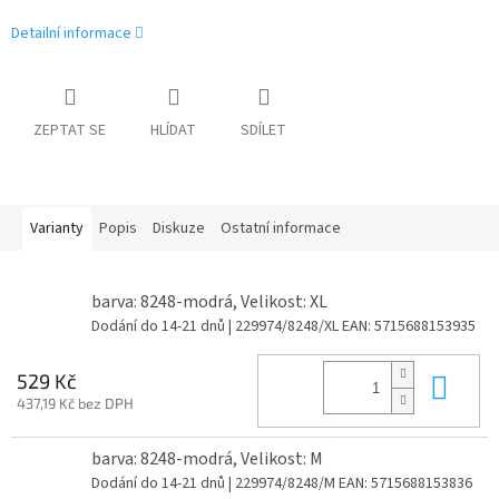
Detailní informace
ZEPTAT SE
HLÍDAT
SDÍLET
Varianty
Popis
Diskuze
Ostatní informace
barva: 8248-modrá, Velikost: XL
Dodání do 14-21 dnů
| 229974/8248/XL
EAN:
5715688153935
Do 
529 Kč
437,19 Kč bez DPH
barva: 8248-modrá, Velikost: M
Dodání do 14-21 dnů
| 229974/8248/M
EAN:
5715688153836