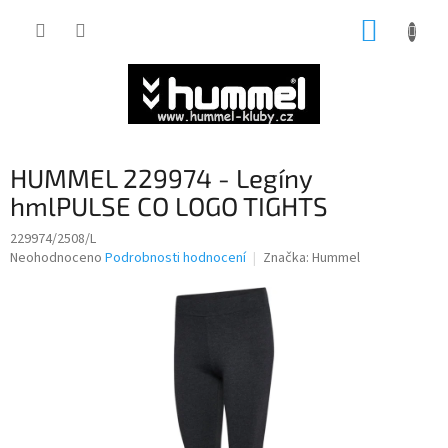
Přejít
NÁKUP
na
obsah
KOŠÍK
HUMMEL 229974 - Legíny
hmlPULSE CO LOGO TIGHTS
229974/2508/L
Průměrné
Neohodnoceno
Podrobnosti hodnocení
Značka:
Hummel
hodnocení
produktu
je
0,0
z
5
hvězdiček.