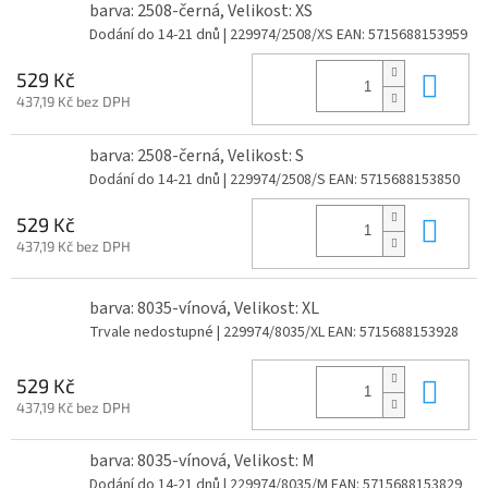
barva: 2508-černá, Velikost: XS
Dodání do 14-21 dnů
| 229974/2508/XS
EAN:
5715688153959
Do 
529 Kč
437,19 Kč bez DPH
barva: 2508-černá, Velikost: S
Dodání do 14-21 dnů
| 229974/2508/S
EAN:
5715688153850
Do 
529 Kč
437,19 Kč bez DPH
barva: 8035-vínová, Velikost: XL
Trvale nedostupné
| 229974/8035/XL
EAN:
5715688153928
Do 
529 Kč
437,19 Kč bez DPH
barva: 8035-vínová, Velikost: M
Dodání do 14-21 dnů
| 229974/8035/M
EAN:
5715688153829