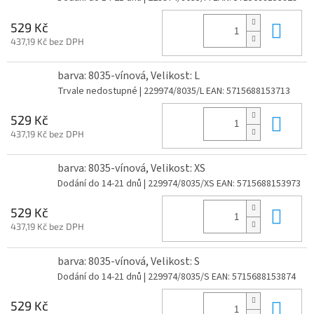
Do 
529 Kč
437,19 Kč bez DPH
barva: 8035-vínová, Velikost: L
Trvale nedostupné
| 229974/8035/L
EAN:
5715688153713
Do 
529 Kč
437,19 Kč bez DPH
barva: 8035-vínová, Velikost: XS
Dodání do 14-21 dnů
| 229974/8035/XS
EAN:
5715688153973
Do 
529 Kč
437,19 Kč bez DPH
barva: 8035-vínová, Velikost: S
Dodání do 14-21 dnů
| 229974/8035/S
EAN:
5715688153874
Do 
529 Kč