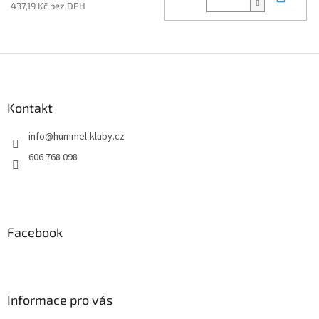
437,19 Kč bez DPH
Z
á
p
a
Kontakt
t
info
@
hummel-kluby.cz
í
606 768 098
Facebook
Informace pro vás