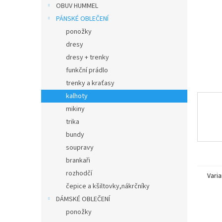
n
OBUV HUMMEL
e
PÁNSKÉ OBLEČENÍ
l
ponožky
dresy
dresy + trenky
funkční prádlo
trenky a kraťasy
kalhoty
mikiny
trika
bundy
soupravy
brankaři
rozhodčí
Varia
čepice a kšiltovky,nákrčníky
DÁMSKÉ OBLEČENÍ
ponožky