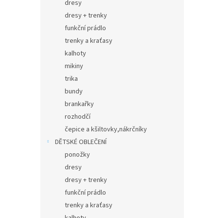
dresy
dresy + trenky
funkční prádlo
trenky a kraťasy
kalhoty
mikiny
trika
bundy
brankařky
rozhodčí
čepice a kšiltovky,nákrčníky
DĚTSKÉ OBLEČENÍ
ponožky
dresy
dresy + trenky
funkční prádlo
trenky a kraťasy