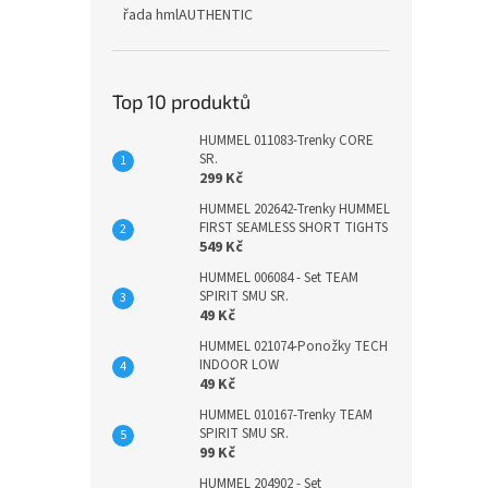
řada hmlAUTHENTIC
Top 10 produktů
HUMMEL 011083-Trenky CORE
SR.
299 Kč
HUMMEL 202642-Trenky HUMMEL
FIRST SEAMLESS SHORT TIGHTS
549 Kč
HUMMEL 006084 - Set TEAM
SPIRIT SMU SR.
49 Kč
HUMMEL 021074-Ponožky TECH
INDOOR LOW
49 Kč
HUMMEL 010167-Trenky TEAM
SPIRIT SMU SR.
99 Kč
HUMMEL 204902 - Set