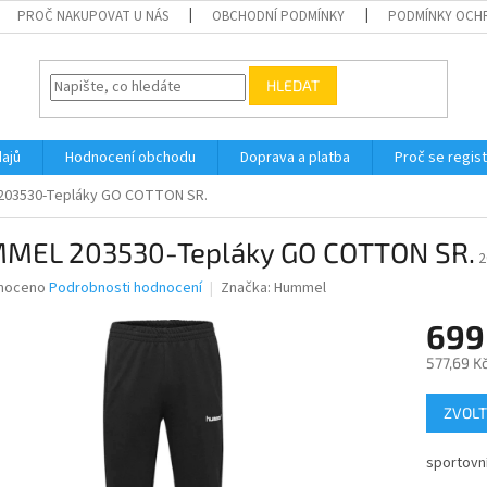
PROČ NAKUPOVAT U NÁS
OBCHODNÍ PODMÍNKY
PODMÍNKY OCH
HLEDAT
ajů
Hodnocení obchodu
Doprava a platba
Proč se regis
203530-Tepláky GO COTTON SR.
MEL 203530-Tepláky GO COTTON SR.
2
né
noceno
Podrobnosti hodnocení
Značka:
Hummel
ní
699
u
577,69 K
Měrná
ZVOLT
cena:
ek.
sportovní