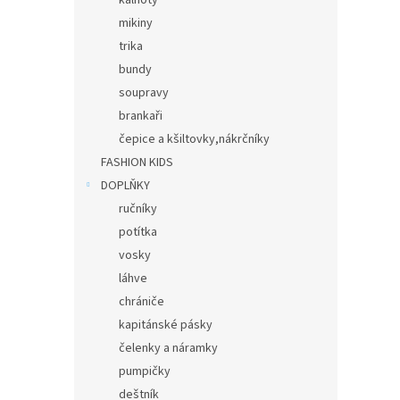
kalhoty
mikiny
trika
bundy
soupravy
brankaři
čepice a kšiltovky,nákrčníky
FASHION KIDS
DOPLŇKY
ručníky
potítka
vosky
láhve
chrániče
kapitánské pásky
čelenky a náramky
pumpičky
deštník