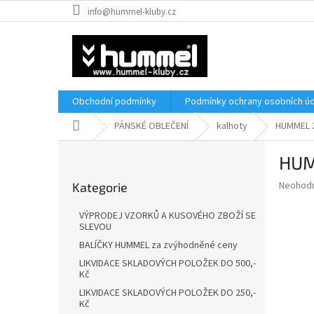
Přejít
info@hummel-kluby.cz
na
obsah
Obchodní podmínky
Podmínky ochrany osobních úd
Domů
PÁNSKÉ OBLEČENÍ
kalhoty
HUMMEL 
P
HUM
o
Přeskočit
s
Průměr
Neohod
Kategorie
kategorie
t
hodnoce
r
produkt
VÝPRODEJ VZORKŮ A KUSOVÉHO ZBOŽÍ SE
a
je
SLEVOU
0,0
n
BALÍČKY HUMMEL za zvýhodněné ceny
z
n
LIKVIDACE SKLADOVÝCH POLOŽEK DO 500,-
5
í
Kč
hvězdič
p
LIKVIDACE SKLADOVÝCH POLOŽEK DO 250,-
a
Kč