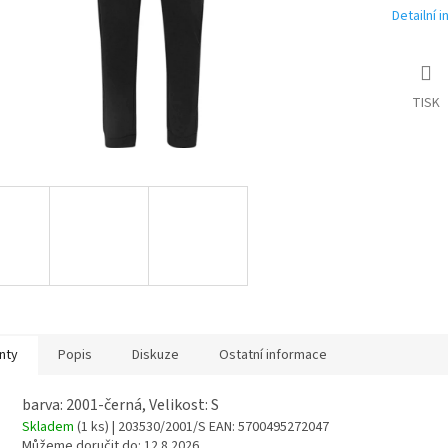
Detailní 
TISK
nty
Popis
Diskuze
Ostatní informace
barva: 2001-černá, Velikost: S
Skladem
(1 ks)
| 203530/2001/S
EAN:
5700495272047
Můžeme doručit do:
12.8.2026