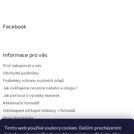
Facebook
Informace pro vás
Proč nakupovat u nás
Obchodní podmínky
Podmínky ochrany osobních údajů
Jak ověřujeme recenze našeho e-shopu ?
Jak pečovat o výrobky Hummel.
Reklamační formulář
Odstoupení od kupní smlouvy + formulář
Moje objednávka
Odstoupení od smlouvy
Tento web používá soubory cookies. Dalším procházením