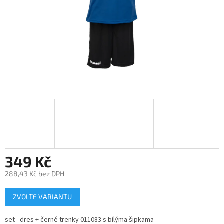
349 Kč
288,43 Kč bez DPH
Měrná
ZVOLTE VARIANTU
cena:
set - dres + černé trenky 011083 s bílýma šipkama