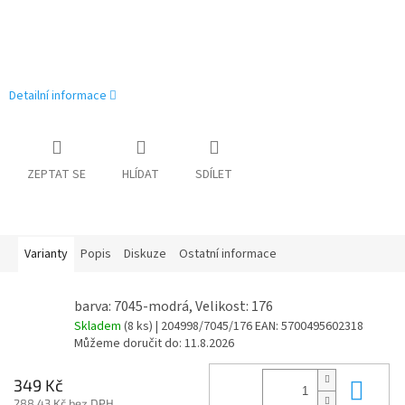
Detailní informace
ZEPTAT SE
HLÍDAT
SDÍLET
Varianty
Popis
Diskuze
Ostatní informace
barva: 7045-modrá, Velikost: 176
Skladem
(8 ks)
| 204998/7045/176
EAN:
5700495602318
Můžeme doručit do:
11.8.2026
Do 
349 Kč
288,43 Kč bez DPH