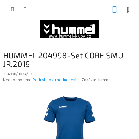
Přejít
NÁKUP
na
obsah
KOŠÍK
HUMMEL 204998-Set CORE SMU
JR.2019
204998/3074/176
Průměrné
Neohodnoceno
Podrobnosti hodnocení
Značka:
Hummel
hodnocení
produktu
je
0,0
z
5
hvězdiček.