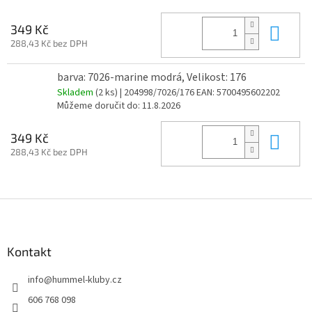
Do 
349 Kč
288,43 Kč bez DPH
barva: 7026-marine modrá, Velikost: 176
Skladem
(2 ks)
| 204998/7026/176
EAN:
5700495602202
Můžeme doručit do:
11.8.2026
Do 
349 Kč
288,43 Kč bez DPH
Z
á
p
a
Kontakt
t
info
@
hummel-kluby.cz
í
606 768 098