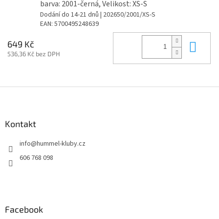
barva: 2001-černá, Velikost: XS-S
Dodání do 14-21 dnů
| 202650/2001/XS-S
EAN:
5700495248639
Do 
649 Kč
536,36 Kč bez DPH
Z
á
p
a
Kontakt
t
info
@
hummel-kluby.cz
í
606 768 098
Facebook