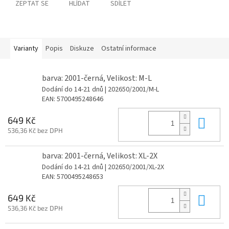
ZEPTAT SE
HLÍDAT
SDÍLET
Varianty
Popis
Diskuze
Ostatní informace
barva: 2001-černá, Velikost: M-L
Dodání do 14-21 dnů
| 202650/2001/M-L
EAN:
5700495248646
Do 
649 Kč
536,36 Kč bez DPH
barva: 2001-černá, Velikost: XL-2X
Dodání do 14-21 dnů
| 202650/2001/XL-2X
EAN:
5700495248653
Do 
649 Kč
536,36 Kč bez DPH