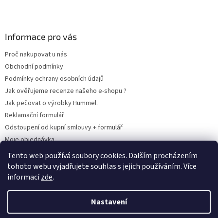
Informace pro vás
Proč nakupovat u nás
Obchodní podmínky
Podmínky ochrany osobních údajů
Jak ověřujeme recenze našeho e-shopu ?
Jak pečovat o výrobky Hummel.
Reklamační formulář
Odstoupení od kupní smlouvy + formulář
Moje objednávka
Odstoupení od smlouvy
Tento web používá soubory cookies. Dalším procházením
tohoto webu vyjadřujete souhlas s jejich používáním. Více
informací
zde
.
Vytvořil Shoptet
Nastavení