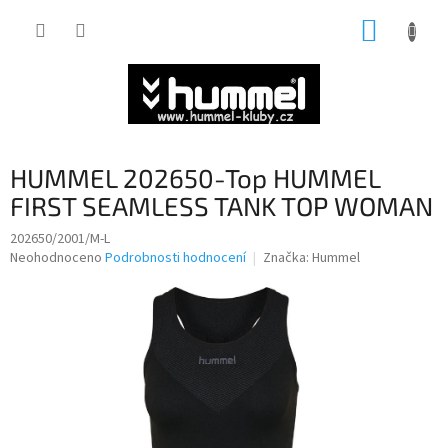
Přejít
NÁKUP
na
obsah
KOŠÍK
HUMMEL 202650-Top HUMMEL
FIRST SEAMLESS TANK TOP WOMAN
202650/2001/M-L
Průměrné
Neohodnoceno
Podrobnosti hodnocení
Značka:
Hummel
hodnocení
produktu
je
0,0
z
5
hvězdiček.