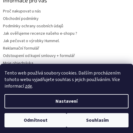
Informace pro vás
Proč nakupovat u nás
Obchodní podmínky
Podmínky ochrany osobních údajů
Jak ověřujeme recenze našeho e-shopu ?
Jak pečovat o výrobky Hummel.
Reklamační formulář
Odstoupení od kupní smlouvy + formulář
Moje objednávka
Odstoupení od smlouvy
Tento web používá soubory cookies. Dalším procházením
tohoto webu vyjadřujete souhlas s jejich používáním. Více
informací
zde
.
Vytvořil Shoptet
Nastavení
Copyright 2026
www.hummel-kluby.cz
. Všechna práva vyhrazena.
Odmítnout
Souhlasím
Upravit nastavení cookies