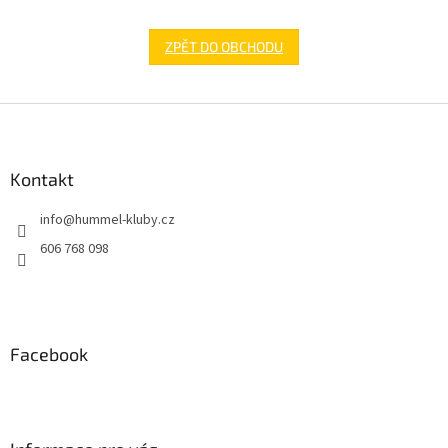
ZPĚT DO OBCHODU
Z
á
p
a
Kontakt
t
info
@
hummel-kluby.cz
í
606 768 098
Facebook