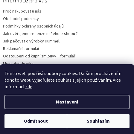
Informace pro vás
Proč nakupovat u nás
Obchodní podmínky
Podmínky ochrany osobních údajů
Jak ověřujeme recenze našeho e-shopu ?
Jak pečovat o výrobky Hummel.
Reklamační formulář
Odstoupení od kupní smlouvy + formulář
Moje objednávka
Odstoupení od smlouvy
Tento web používá soubory cookies. Dalším procházením
tohoto webu vyjadřujete souhlas s jejich používáním. Více
informací
zde
.
Vytvořil Shoptet
Nastavení
Copyright 2026
www.hummel-kluby.cz
. Všechna práva vyhrazena.
Odmítnout
Souhlasím
Upravit nastavení cookies