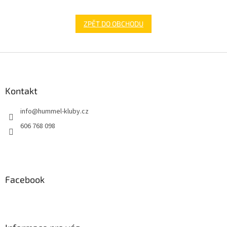
ZPĚT DO OBCHODU
Z
á
p
a
Kontakt
t
info
@
hummel-kluby.cz
í
606 768 098
Facebook