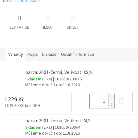
Detailní informace
ZEPTAT SE
HLÍDAT
SDÍLET
Varianty
Popis
Diskuze
Ostatní informace
barva: 2001-černá, Velikost: XS/S
Skladem
(3 ks)
| 102650/200/XS
Můžeme doručit do:
11.8.2026
Do 
1 229 Kč
1 015,70 Kč bez DPH
barva: 2001-černá, Velikost: M/L
Skladem
(2 ks)
| 102650/200/M
Můžeme doručit do:
11.8.2026