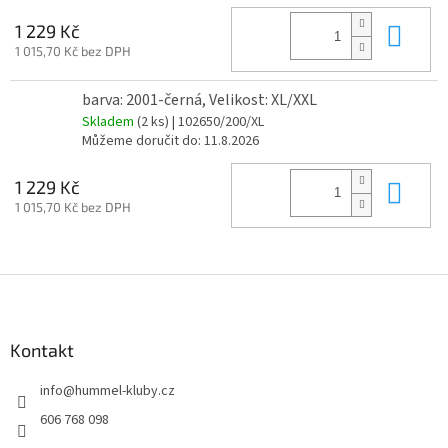
Do 
1 229 Kč
1 015,70 Kč bez DPH
barva: 2001-černá, Velikost: XL/XXL
Skladem
(2 ks)
| 102650/200/XL
Můžeme doručit do:
11.8.2026
Do 
1 229 Kč
1 015,70 Kč bez DPH
Z
á
p
a
Kontakt
t
info
@
hummel-kluby.cz
í
606 768 098