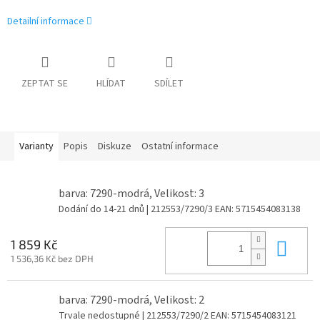
Detailní informace
ZEPTAT SE
HLÍDAT
SDÍLET
Varianty
Popis
Diskuze
Ostatní informace
barva: 7290-modrá, Velikost: 3
Dodání do 14-21 dnů
| 212553/7290/3
EAN:
5715454083138
Do 
1 859 Kč
1 536,36 Kč bez DPH
barva: 7290-modrá, Velikost: 2
Trvale nedostupné
| 212553/7290/2
EAN:
5715454083121