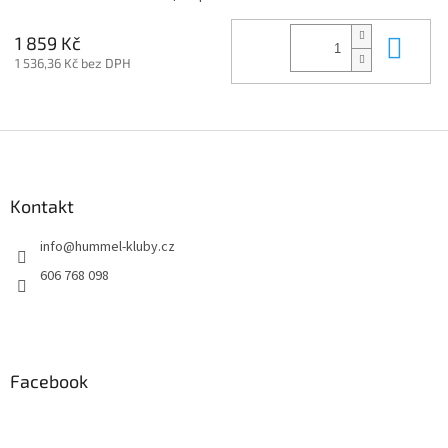
Do 
1 859 Kč
1 536,36 Kč bez DPH
Z
á
p
a
Kontakt
t
info
@
hummel-kluby.cz
í
606 768 098
Facebook