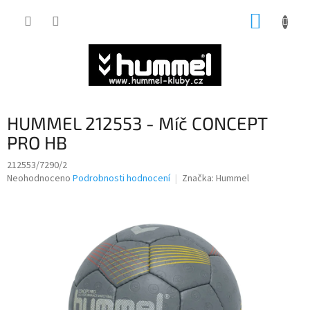
Přejít
NÁKUP
na
obsah
KOŠÍK
HUMMEL 212553 - Míč CONCEPT
PRO HB
212553/7290/2
Průměrné
Neohodnoceno
Podrobnosti hodnocení
Značka:
Hummel
hodnocení
produktu
je
0,0
z
5
hvězdiček.