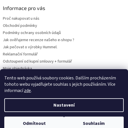
Informace pro vás
Proč nakupovat u nás
Obchodní podmínky
Podmínky ochrany osobních údajů
Jak ověřujeme recenze našeho e-shopu ?
Jak pečovat o výrobky Hummel.
Reklamační formulář
Odstoupení od kupní smlouvy + formulář
Moje objednávka
Odstoupení od smlouvy
Tento web používá soubory cookies. Dalším procházením
tohoto webu vyjadřujete souhlas s jejich používáním. Více
informací
zde
.
Vytvořil Shoptet
Nastavení
Copyright 2026
www.hummel-kluby.cz
. Všechna práva vyhrazena.
Odmítnout
Souhlasím
Upravit nastavení cookies