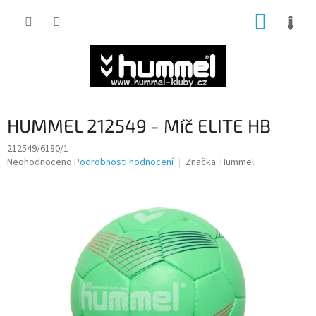
Přejít
NÁKUP
na
obsah
KOŠÍK
HUMMEL 212549 - Míč ELITE HB
212549/6180/1
Průměrné
Neohodnoceno
Podrobnosti hodnocení
Značka:
Hummel
hodnocení
produktu
je
0,0
z
5
hvězdiček.