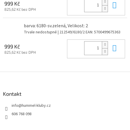
Do 
999 Kč
825,62 Kč bez DPH
barva: 6180-sv.zelená, Velikost: 2
Trvale nedostupné
| 212549/6180/2
EAN:
5700499675363
Do 
999 Kč
825,62 Kč bez DPH
Z
á
p
a
Kontakt
t
info
@
hummel-kluby.cz
í
606 768 098