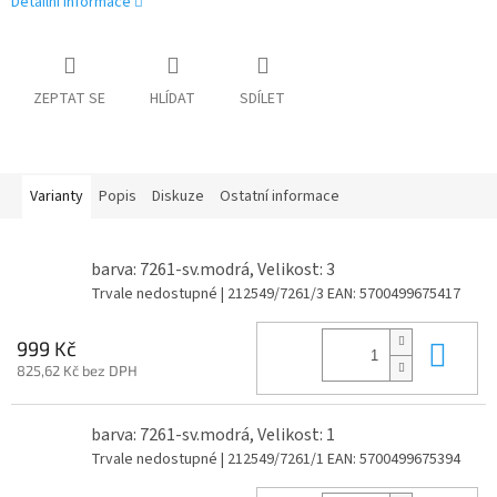
Detailní informace
ZEPTAT SE
HLÍDAT
SDÍLET
Varianty
Popis
Diskuze
Ostatní informace
barva: 7261-sv.modrá, Velikost: 3
Trvale nedostupné
| 212549/7261/3
EAN:
5700499675417
Do 
999 Kč
825,62 Kč bez DPH
barva: 7261-sv.modrá, Velikost: 1
Trvale nedostupné
| 212549/7261/1
EAN:
5700499675394