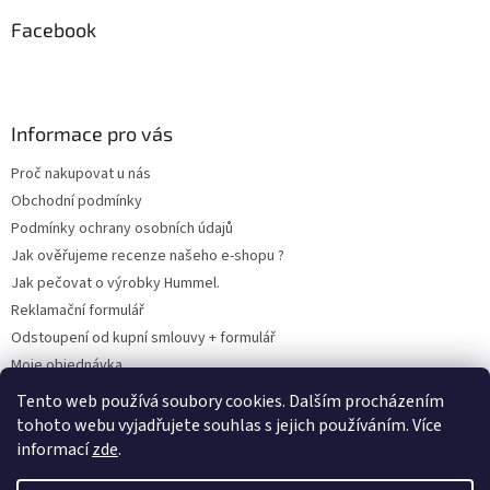
Facebook
Informace pro vás
Proč nakupovat u nás
Obchodní podmínky
Podmínky ochrany osobních údajů
Jak ověřujeme recenze našeho e-shopu ?
Jak pečovat o výrobky Hummel.
Reklamační formulář
Odstoupení od kupní smlouvy + formulář
Moje objednávka
Odstoupení od smlouvy
Tento web používá soubory cookies. Dalším procházením
tohoto webu vyjadřujete souhlas s jejich používáním. Více
informací
zde
.