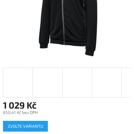
1 029 Kč
850,41 Kč bez DPH
Měrná
ZVOLTE VARIANTU
cena: