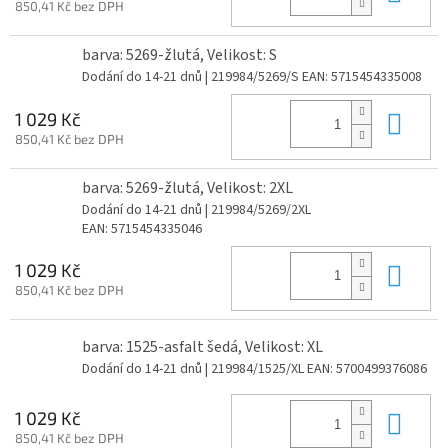
850,41 Kč bez DPH
barva: 5269-žlutá, Velikost: S
Dodání do 14-21 dnů
| 219984/5269/S
EAN:
5715454335008
Do 
1 029 Kč
850,41 Kč bez DPH
barva: 5269-žlutá, Velikost: 2XL
Dodání do 14-21 dnů
| 219984/5269/2XL
EAN:
5715454335046
Do 
1 029 Kč
850,41 Kč bez DPH
barva: 1525-asfalt šedá, Velikost: XL
Dodání do 14-21 dnů
| 219984/1525/XL
EAN:
5700499376086
Do 
1 029 Kč
850,41 Kč bez DPH