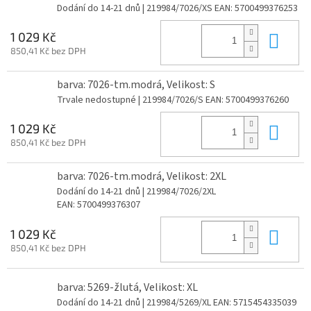
Dodání do 14-21 dnů
| 219984/7026/XS
EAN:
5700499376253
Do 
1 029 Kč
850,41 Kč bez DPH
barva: 7026-tm.modrá, Velikost: S
Trvale nedostupné
| 219984/7026/S
EAN:
5700499376260
Do 
1 029 Kč
850,41 Kč bez DPH
barva: 7026-tm.modrá, Velikost: 2XL
Dodání do 14-21 dnů
| 219984/7026/2XL
EAN:
5700499376307
Do 
1 029 Kč
850,41 Kč bez DPH
barva: 5269-žlutá, Velikost: XL
Dodání do 14-21 dnů
| 219984/5269/XL
EAN:
5715454335039