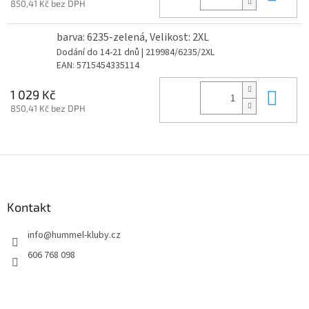
850,41 Kč bez DPH
barva: 6235-zelená, Velikost: 2XL
Dodání do 14-21 dnů
| 219984/6235/2XL
EAN:
5715454335114
Do 
1 029 Kč
850,41 Kč bez DPH
Z
á
p
a
Kontakt
t
info
@
hummel-kluby.cz
í
606 768 098