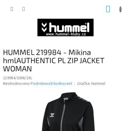
Přejít
NÁKUP
na
obsah
KOŠÍK
HUMMEL 219984 - Mikina
hmlAUTHENTIC PL ZIP JACKET
WOMAN
219984/2006/2XL
Průměrné
Neohodnoceno
Podrobnosti hodnocení
Značka:
Hummel
hodnocení
produktu
je
0,0
z
5
hvězdiček.