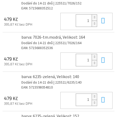
Dodání do 14-21 dnů
| 225521/7026/152
EAN:
5715688352512
Do 
479 Kč
395,87 Kč bez DPH
barva: 7026-tm.modrá, Velikost: 164
Dodání do 14-21 dnů
| 225521/7026/164
EAN:
5715688352536
Do 
479 Kč
395,87 Kč bez DPH
barva: 6235-zelená, Velikost: 140
Dodání do 14-21 dnů
| 225521/6235/140
EAN:
5715598054810
Do 
479 Kč
395,87 Kč bez DPH
barva: 6235-zelená, Velikost: 152