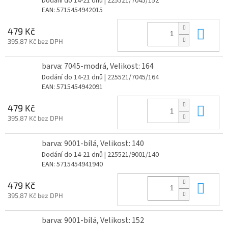
Dodání do 14-21 dnů
| 225521/7045/152
EAN:
5715454942015
Do 
479 Kč
395,87 Kč bez DPH
barva: 7045-modrá, Velikost: 164
Dodání do 14-21 dnů
| 225521/7045/164
EAN:
5715454942091
Do 
479 Kč
395,87 Kč bez DPH
barva: 9001-bílá, Velikost: 140
Dodání do 14-21 dnů
| 225521/9001/140
EAN:
5715454941940
Do 
479 Kč
395,87 Kč bez DPH
barva: 9001-bílá, Velikost: 152