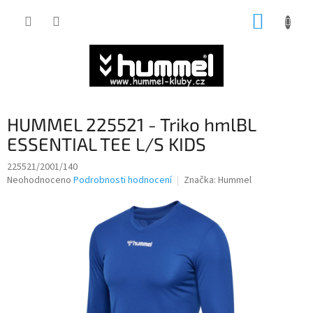
Přejít
NÁKUP
na
obsah
KOŠÍK
HUMMEL 225521 - Triko hmlBL
ESSENTIAL TEE L/S KIDS
225521/2001/140
Průměrné
Neohodnoceno
Podrobnosti hodnocení
Značka:
Hummel
hodnocení
produktu
je
0,0
z
5
hvězdiček.