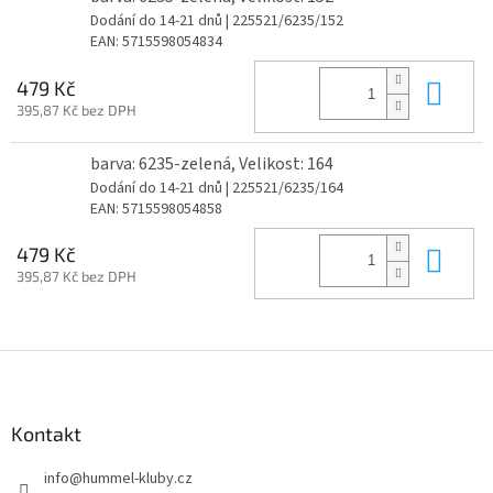
Dodání do 14-21 dnů
| 225521/6235/152
EAN:
5715598054834
Do 
479 Kč
395,87 Kč bez DPH
barva: 6235-zelená, Velikost: 164
Dodání do 14-21 dnů
| 225521/6235/164
EAN:
5715598054858
Do 
479 Kč
395,87 Kč bez DPH
Z
á
p
a
Kontakt
t
info
@
hummel-kluby.cz
í