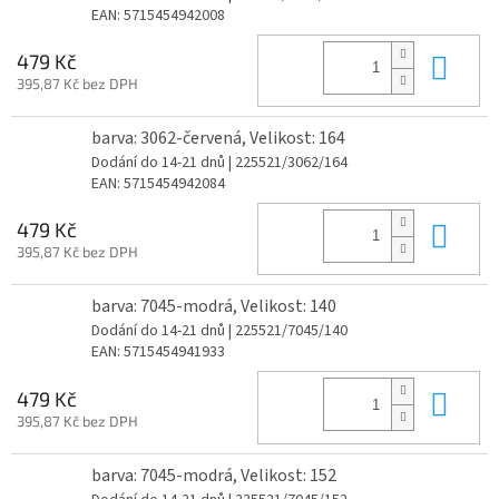
EAN:
5715454942008
Do 
479 Kč
395,87 Kč bez DPH
barva: 3062-červená, Velikost: 164
Dodání do 14-21 dnů
| 225521/3062/164
EAN:
5715454942084
Do 
479 Kč
395,87 Kč bez DPH
barva: 7045-modrá, Velikost: 140
Dodání do 14-21 dnů
| 225521/7045/140
EAN:
5715454941933
Do 
479 Kč
395,87 Kč bez DPH
barva: 7045-modrá, Velikost: 152